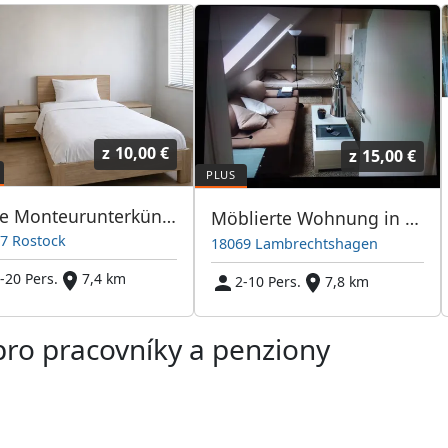
z
10,00 €
z
15,00 €
Freie Monteurunterkünfte in Rostock – JETZT anrufen! Wir sprechen auch Polnisch
Möblierte Wohnung in Lambrechtshagen bei Rostock zu vermieten 2 - 10 Personen
7 Rostock
18069 Lambrechtshagen
-20 Pers.
7,4 km
2-10 Pers.
7,8 km
pro pracovníky a penziony