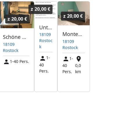
z
20,00 €
z
20,00 €
z
20,00 €
Unterkunft an der Werft
Monteurwohnung an der MV Werft
18109
Schöne Monteurwohnung an der Werft!
Rostoc
18109
18109
k
Rostock
Rostock
1-
1-
1-40 Pers.
40
40
0,0
Pers.
Pers.
km