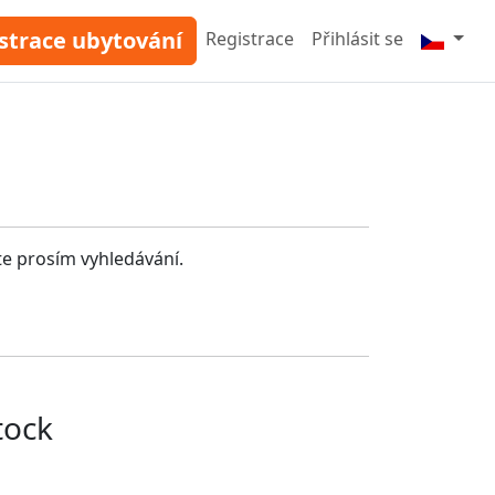
strace ubytování
Registrace
Přihlásit se
te prosím vyhledávání.
tock