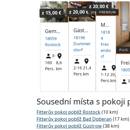
z
20,00 €
z
20,00 €
z
15,00 €
Monteurzimmer
Gästehaus GFA Dummerstorf
Gemütliche Wohnung Rostock
1818
18196
4
18059
Dummer
Fres
Rostock
storf
endo
3-
rf
160
8,6
2-16
21,4
Pers.
km
1805
Pers.
km
1-12
20,1
Pers.
km
3
Sousední místa s pokoji 
Fitterův pokoj poblíž Rostock
(10 km)
Fitterův pokoj poblíž Bad Doberan
(17 km)
Fitterův pokoj poblíž Güstrow
(38 km)