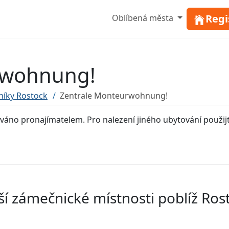
Regi
Oblíbená města
rwohnung!
níky Rostock
Zentrale Monteurwohnung!
ováno pronajímatelem. Pro nalezení jiného ubytování použij
ší zámečnické místnosti poblíž Ros