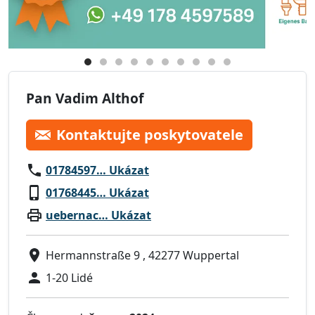
Pan Vadim Althof
Kontaktujte poskytovatele
01784597… Ukázat
01768445… Ukázat
uebernac… Ukázat
Hermannstraße 9 , 42277 Wuppertal
1-20 Lidé