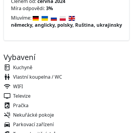
Členem od:
června 2024
Míra odpovědi:
3%
Mluvíme:
německy, anglicky, polsky, Ruština, ukrajinsky
Vybavení
Kuchyně
Vlastní koupelna / WC
WIFI
Televize
Pračka
Nekuřácké pokoje
Parkovací zařízení