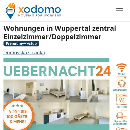
Wohnungen in Wuppertal zentral
Einzelzimmer/Doppelzimmer
Premium++ vstup
Domovská stránka
Ubytování pro řemeslníky Wuppert
Zadní
Dále