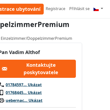
strace ubytování
Registrace
Přihlásit se
oppelzimmerPremium
al Einzelzimmer/DoppelzimmerPremium
Pan Vadim Althof
Kontaktujte
poskytovatele
01784597… Ukázat
01768445… Ukázat
uebernac… Ukázat