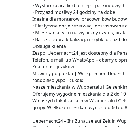
• Wystarczajaca liczba miejsc parkingowych
• Przyjazd mozliwy 24 godziny na dobe
Idealne dla monterow, pracownikow budowl
• Elastyczne opcje rezerwacji dostosowane 
• Mieszkania tylko na wylaczny uzytek, brak
• Bardzo dobra lokalizacja i szybki dojazd d
Obsluga klienta
Zespol Uebernacht24 jest dostepny dla Pans
Telefon, e mail lub WhatsApp – dbamy o spr
Znajomosc jezykow
Mowimy po polsku | Wir sprechen Deutsch 
говоримо українською
Nasze mieszkania w Wuppertalu i Gelsenki
Oferujemy wygodne mieszkania dla 2 do 10
W naszych lokalizacjach w Wuppertalu i G
grupy. Wielkosc mieszkan wynosi od 60 do
Uebernacht24 – Ihr Zuhause auf Zeit in Wup