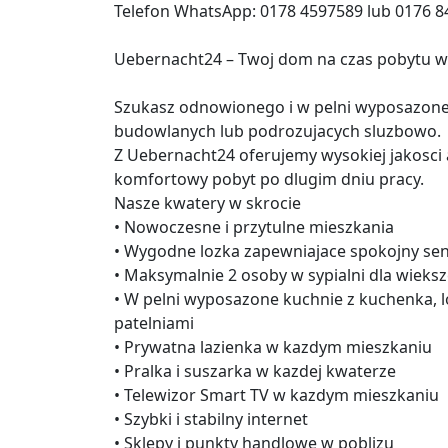
Telefon WhatsApp: 0178 4597589 lub 0176 
Uebernacht24 – Twoj dom na czas pobytu w
Szukasz odnowionego i w pelni wyposazon
budowlanych lub podrozujacych sluzbowo.
Z Uebernacht24 oferujemy wysokiej jakosci 
komfortowy pobyt po dlugim dniu pracy.
Nasze kwatery w skrocie
• Nowoczesne i przytulne mieszkania
• Wygodne lozka zapewniajace spokojny se
• Maksymalnie 2 osoby w sypialni dla wieks
• W pelni wyposazone kuchnie z kuchenka, l
patelniami
• Prywatna lazienka w kazdym mieszkaniu
• Pralka i suszarka w kazdej kwaterze
• Telewizor Smart TV w kazdym mieszkaniu
• Szybki i stabilny internet
• Sklepy i punkty handlowe w poblizu