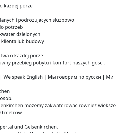
 o kazdej porze
anych i podrozujacych sluzbowo
do potrzeb
 kwater dzielonych
o klienta lub budowy
twa o kazdej porze.
awny przebieg pobytu i komfort naszych gosci.
| We speak English | Мы говорим по русски | Ми
rchen
 osob.
elsenkirchen mozemy zakwaterowac rowniez wieksze
 80 metrow
pertal und Gelsenkirchen.