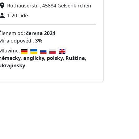
Rothauserstr. , 45884 Gelsenkirchen
1-20 Lidé
Členem od:
června 2024
Míra odpovědi:
3%
Mluvíme:
německy, anglicky, polsky, Ruština,
ukrajinsky