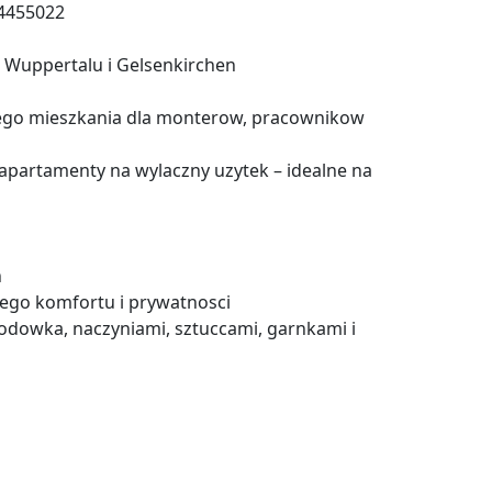
84455022
 Wuppertalu i Gelsenkirchen
ego mieszkania dla monterow, pracownikow
apartamenty na wylaczny uzytek – idealne na
n
zego komfortu i prywatnosci
odowka, naczyniami, sztuccami, garnkami i