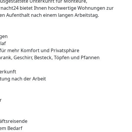
 ausgestattete Unterkunft für Monteure,
rnacht24 bietet Ihnen hochwertige Wohnungen zur
ten Aufenthalt nach einem langen Arbeitstag.
ngen
laf
 für mehr Komfort und Privatsphäre
hrank, Geschirr, Besteck, Töpfen und Pfannen
erkunft
tung nach der Arbeit
r
äftsreisende
rem Bedarf