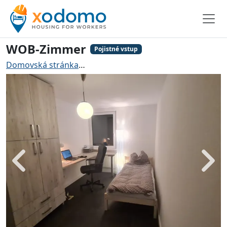
WOB-Zimmer
Pojistné vstup
Domovská stránka
Ubytování pro řemeslníky Wolfsbu
Zadní
Dále