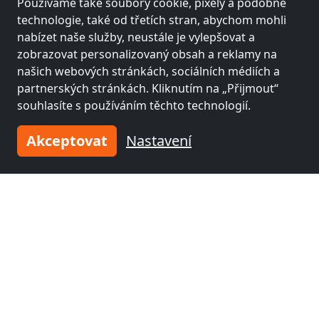
Používáme také soubory cookie, pixely a podobné
E & W Apartments Wolfsburg
technologie, také od třetích stran, abychom mohli
38442 Wolfsburg
nabízet naše služby, neustále je vylepšovat a
1-40 Pers.
5,6 km
zobrazovat personalizovaný obsah a reklamy na
našich webových stránkách, sociálních médiích a
partnerských stránkách. Kliknutím na „Přijmout“
souhlasíte s používáním těchto technologií.
Sousední místa s pokoji pro
pracovníky a penziony
Akceptovat
Nastavení
Fitterův pokoj poblíž
Fitterův pokoj poblíž
Wolfsburg
(3 km)
Braunschweig
(33
km)
Fitterův pokoj poblíž
Fitterův pokoj poblíž
Wolfenbüttel
(39
Salzgitter
(49 km)
km)