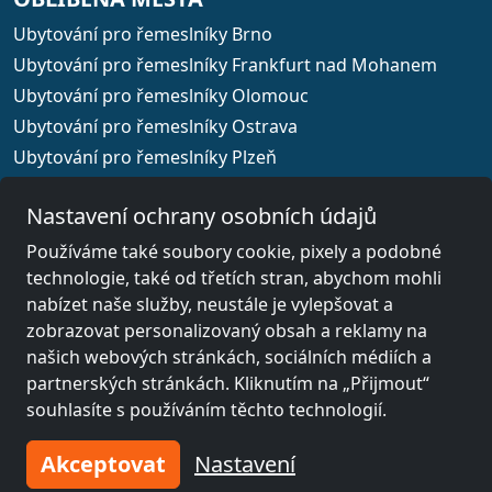
Ubytování pro řemeslníky Brno
Ubytování pro řemeslníky Frankfurt nad Mohanem
Ubytování pro řemeslníky Olomouc
Ubytování pro řemeslníky Ostrava
Ubytování pro řemeslníky Plzeň
Ubytování pro řemeslníky Praha
Nastavení ochrany osobních údajů
Používáme také soubory cookie, pixely a podobné
technologie, také od třetích stran, abychom mohli
Výběr země
nabízet naše služby, neustále je vylepšovat a
zobrazovat personalizovaný obsah a reklamy na
našich webových stránkách, sociálních médiích a
© 2026 www.xodomo.cz
partnerských stránkách. Kliknutím na „Přijmout“
Otisk
souhlasíte s používáním těchto technologií.
Všeobecné obchodní podmínky
Ochrana dat
Akceptovat
Nastavení
Pravidla pro zrušení