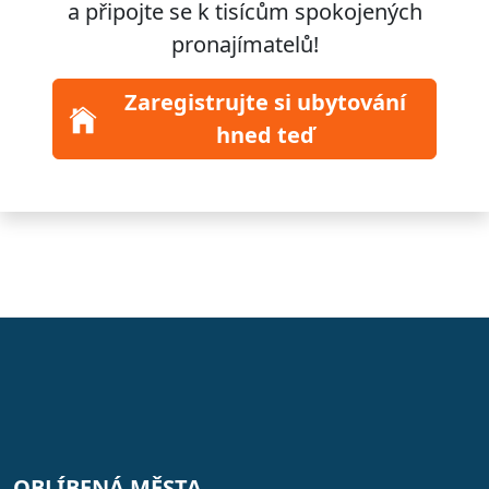
a připojte se k
tisícům
spokojených
pronajímatelů!
Zaregistrujte si ubytování
hned teď
OBLÍBENÁ MĚSTA