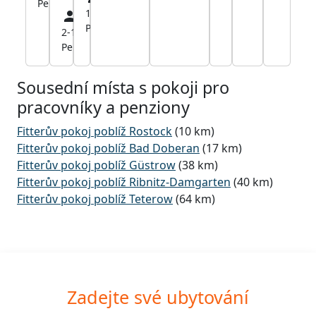
Pers.
1-12
20,1
Pers.
km
2-16
21,4
Pers.
km
Sousední místa s pokoji pro
pracovníky a penziony
Fitterův pokoj poblíž Rostock
(10 km)
Fitterův pokoj poblíž Bad Doberan
(17 km)
Fitterův pokoj poblíž Güstrow
(38 km)
Fitterův pokoj poblíž Ribnitz-Damgarten
(40 km)
Fitterův pokoj poblíž Teterow
(64 km)
Zadejte své ubytování