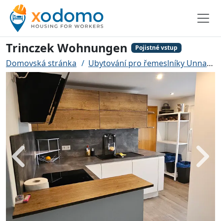
Trinczek Wohnungen
Pojistné vstup
Domovská stránka
Ubytování pro řemeslníky Unna
Zadní
Dále