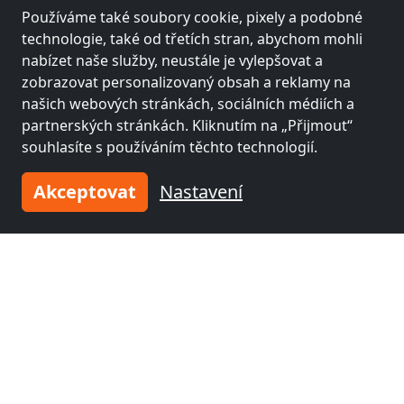
Používáme také soubory cookie, pixely a podobné
technologie, také od třetích stran, abychom mohli
nabízet naše služby, neustále je vylepšovat a
zobrazovat personalizovaný obsah a reklamy na
našich webových stránkách, sociálních médiích a
partnerských stránkách. Kliknutím na „Přijmout“
souhlasíte s používáním těchto technologií.
z
18,00 €
Akceptovat
Nastavení
A&L Apartments
58089 Hagen
2-18 Pers.
33,5 km
Sousední místa s pokoji pro
pracovníky a penziony