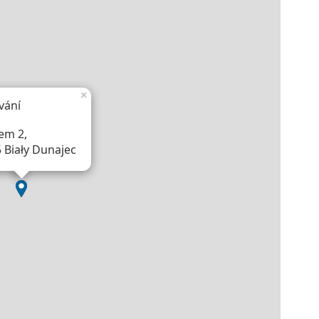
×
vání
em 2,
 Biały Dunajec