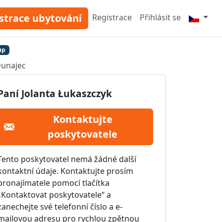
strace ubytování
Registrace
Přihlásit se
up
Dunajec
Paní Jolanta Łukaszczyk
Kontaktujte
poskytovatele
Tento poskytovatel nemá žádné další
kontaktní údaje. Kontaktujte prosím
pronajímatele pomocí tlačítka
„Kontaktovat poskytovatele“ a
zanechejte své telefonní číslo a e-
mailovou adresu pro rychlou zpětnou