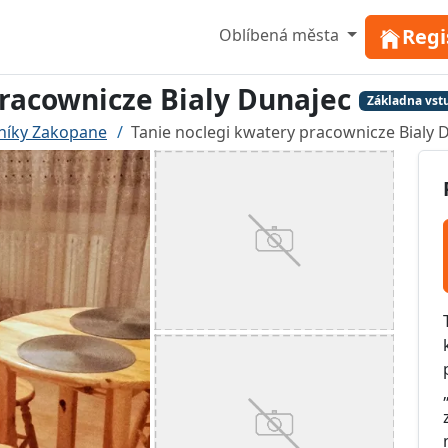
Regi
Oblíbená města
pracownicze Bialy Dunajec
Základna vst
níky Zakopane
Tanie noclegi kwatery pracownicze Bialy 