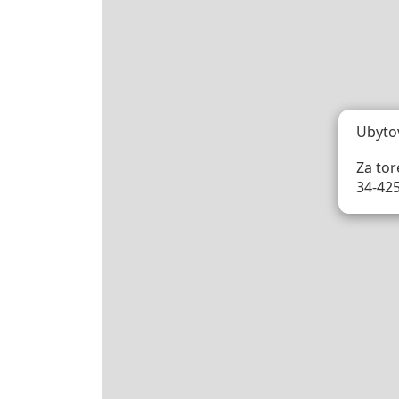
Ubyto
Za tor
34-425