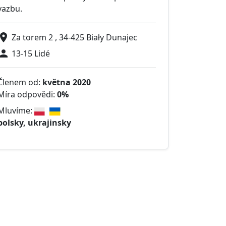
vazbu.
Za torem 2 , 34-425 Biały Dunajec
13-15 Lidé
Členem od:
května 2020
Míra odpovědi:
0%
Mluvíme:
polsky, ukrajinsky