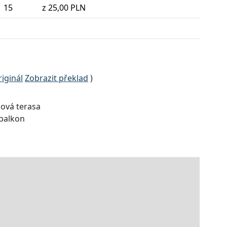
15
z 25,00 PLN
iginál
Zobrazit překlad
)
ová terasa
 balkon