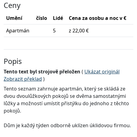
Ceny
Umění
číslo
Lidé
Cena za osobu a noc v €
Apartmán
5
z 22,00 €
Popis
Tento text byl strojově přeložen
(
Ukázat originál
Zobrazit překlad
)
Tento seznam zahrnuje apartmán, který se skládá ze
dvou dvoulůžkových pokojů se dvěma samostatnými
lůžky a možností umístit přistýlku do jednoho z těchto
pokojů.
Dům je každý týden odborně uklízen úklidovou firmou.