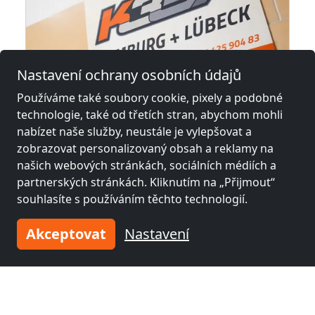
Nastavení ochrany osobních údajů
Používáme také soubory cookie, pixely a podobné
technologie, také od třetích stran, abychom mohli
z
14,00 €
nabízet naše služby, neustále je vylepšovat a
zobrazovat personalizovaný obsah a reklamy na
našich webových stránkách, sociálních médiích a
hen auch Polnisch
K357 -Staffboarding - Personal- und Monteurzimmer
partnerských stránkách. Kliknutím na „Přijmout“
23843 Bad Oldesloe
souhlasíte s používáním těchto technologií.
26,5 km
Akceptovat
Nastavení
Sousední místa s pokoji pro
pracovníky a penziony