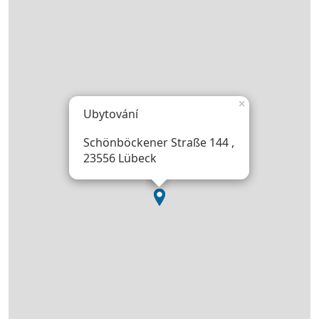
×
Ubytování
Schönböckener Straße 144 ,
23556 Lübeck