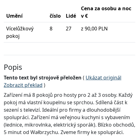
Cena za osobu a noc
Umění
číslo
Lidé
v €
Vícelůžkový
8
27
z 90,00 PLN
pokoj
Popis
Tento text byl strojově přeložen
(
Ukázat originál
Zobrazit překlad
)
Zařízení má 8 pokojů pro hosty pro 2 až 3 osoby. Každý
pokoj má vlastní koupelnu se sprchou. Sdílená část k
sezení s televizí. Ideální pro firmy a dlouhodobější
spolupráci. Zařízení má veřejnou kuchyni s vybavením
(lednice, mikrovlnka, elektrický sporák). Blízko obchodů,
5 minut od Wałbrzychu. Zveme firmy ke spolupráci.