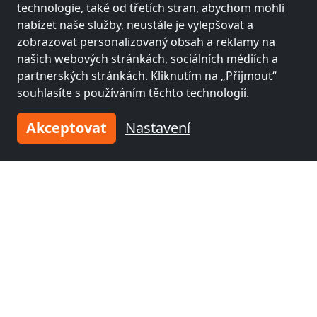
technologie, také od třetích stran, abychom mohli
nabízet naše služby, neustále je vylepšovat a
Sousední místa s pokoji pro
zobrazovat personalizovaný obsah a reklamy na
pracovníky a penziony
našich webových stránkách, sociálních médiích a
partnerských stránkách. Kliknutím na „Přijmout“
souhlasíte s používáním těchto technologií.
Fitterův pokoj poblíž
Fitterův pokoj poblíž
Wałbrzych
(8 km)
Svídnice
(30 km)
Akceptovat
Nastavení
Fitterův pokoj poblíž
Fitterův pokoj poblíž
Náchod
(34 km)
Trutnov
(35 km)
Fitterův pokoj poblíž
Fitterův pokoj poblíž
Dzierżoniów
(45 km)
Lehnice
(46 km)
Fitterův pokoj poblíž
Fitterův pokoj poblíž