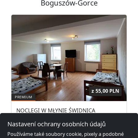
Boguszów-Gorce
z
55,00 PLN
 dla pracowników.
NOCLEGI W MŁYNIE ŚWIDNICA
58-100 Świdnica
Nastavení ochrany osobních údajů
31,6 km
Používáme také soubory cookie, pixely a podobné