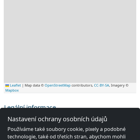
Leaflet
|
Map data ©
OpenStreetMap
contributors,
CC-BY-SA
, Imagery ©
Mapbox
Legální informace
Nastavení ochrany osobních údajů
Používáme také soubory cookie, pixely a podobné
Další zámečnické místnosti poblíž
technologie, také od třetích stran, abychom mohli