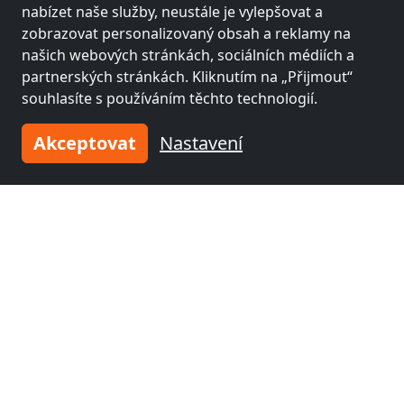
Norimberk
nabízet naše služby, neustále je vylepšovat a
zobrazovat personalizovaný obsah a reklamy na
našich webových stránkách, sociálních médiích a
partnerských stránkách. Kliknutím na „Přijmout“
souhlasíte s používáním těchto technologií.
Akceptovat
Nastavení
z
18,00 €
Monteurzimmer Gosberg
91361 Gosberg
2-20 Pers.
21,7 km