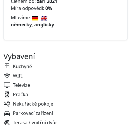
Členem od:
září 2021
Míra odpovědi:
0%
Mluvíme:
německy, anglicky
Vybavení
Kuchyně
WIFI
Televize
Pračka
Nekuřácké pokoje
Parkovací zařízení
Terasa / vnitřní dvůr