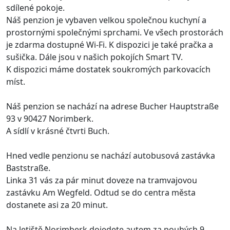
sdílené pokoje.
Náš penzion je vybaven velkou společnou kuchyní a
prostornými společnými sprchami. Ve všech prostorách
je zdarma dostupné Wi-Fi. K dispozici je také pračka a
sušička. Dále jsou v našich pokojích Smart TV.
K dispozici máme dostatek soukromých parkovacích
míst.
Náš penzion se nachází na adrese Bucher Hauptstraße
93 v 90427 Norimberk.
A sídlí v krásné čtvrti Buch.
Hned vedle penzionu se nachází autobusová zastávka
Baststraße.
Linka 31 vás za pár minut doveze na tramvajovou
zastávku Am Wegfeld. Odtud se do centra města
dostanete asi za 20 minut.
Na letiště Norimberk dojedete autem za pouhých 9