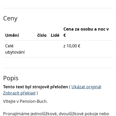
Ceny
Cena za osobu a noc v
Umění
číslo
Lidé
€
Celé
z 10,00 €
ubytování
Popis
Tento text byl strojově přeložen
(
Ukázat originál
Zobrazit překlad
)
Vítejte v Pension-Buch.
Pronajímáme jednolůžkové, dvoulůžkové pokoje nebo