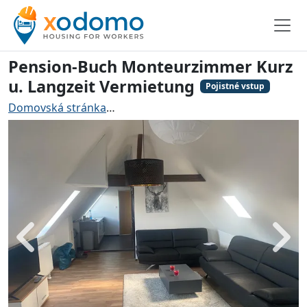
Pension-Buch Monteurzimmer Kurz
u. Langzeit Vermietung
Pojistné vstup
Domovská stránka
Ubytování pro řemeslníky Norimbe
Zadní
Dále