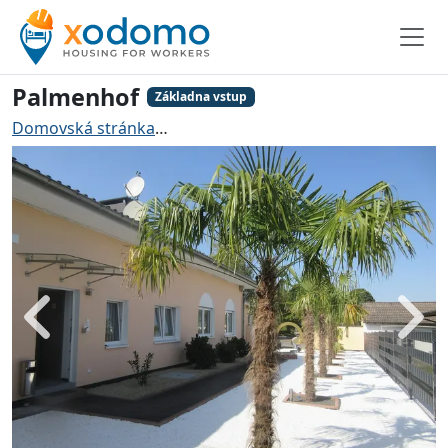
Palmenhof
Základna vstup
Domovská stránka
Ubytování pro řemeslníky Bexbach
Zadní
Dále