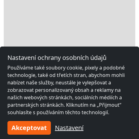
Nastavení ochrany osobních údajů
Používáme také soubory cookie, pixely a podobné
technologie, také od třetích stran, abychom mohli
nabízet naše služby, neustále je vylepšovat a
zobrazovat personalizovaný obsah a reklamy na
našich webových stránkách, sociálních médiích a
partnerských stránkách. Kliknutím na „Přijmout“
souhlasíte s používáním těchto technologií.
Leaflet
|
Map data ©
OpenStreetMap
contributors,
CC-BY-SA
, Imagery ©
Akceptovat
Nastavení
Mapbox