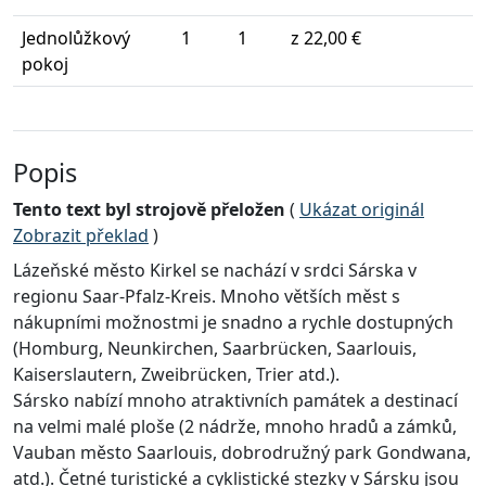
Jednolůžkový
1
1
z 22,00 €
pokoj
Popis
Tento text byl strojově přeložen
(
Ukázat originál
Zobrazit překlad
)
Lázeňské město Kirkel se nachází v srdci Sárska v
regionu Saar-Pfalz-Kreis. Mnoho větších měst s
nákupními možnostmi je snadno a rychle dostupných
(Homburg, Neunkirchen, Saarbrücken, Saarlouis,
Kaiserslautern, Zweibrücken, Trier atd.).
Sársko nabízí mnoho atraktivních památek a destinací
na velmi malé ploše (2 nádrže, mnoho hradů a zámků,
Vauban město Saarlouis, dobrodružný park Gondwana,
atd.). Četné turistické a cyklistické stezky v Sársku jsou