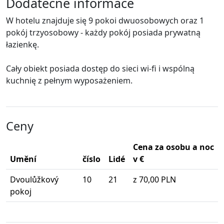
Dodatečné informace
W hotelu znajduje się 9 pokoi dwuosobowych oraz 1
pokój trzyosobowy - każdy pokój posiada prywatną
łazienkę.
Cały obiekt posiada dostęp do sieci wi-fi i wspólną
kuchnię z pełnym wyposażeniem.
Ceny
Cena za osobu a noc
Umění
číslo
Lidé
v €
Dvoulůžkový
10
21
z 70,00 PLN
pokoj