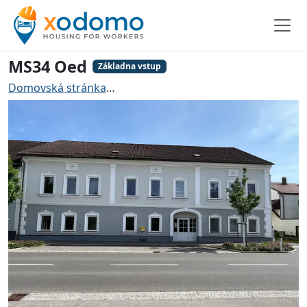
MS34 Oed
Základna vstup
Domovská stránka
Ubytování pro řemeslníky Amstett