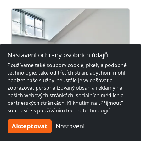
Nastavení ochrany osobních údajů
Používáme také soubory cookie, pixely a podobné
technologie, také od třetích stran, abychom mohli
nabízet naše služby, neustále je vylepšovat a
z
15,00 €
zobrazovat personalizovaný obsah a reklamy na
našich webových stránkách, sociálních médiích a
partnerských stránkách. Kliknutím na „Přijmout“
60 Betten ganzes Haus oder Apartments + Linz-Wels-Steyr-Umgebung mit Parkplatz, TOP Lage!
souhlasíte s používáním těchto technologií.
4030 Linz
Akceptovat
Nastavení
2-60 Pers.
42,8 km