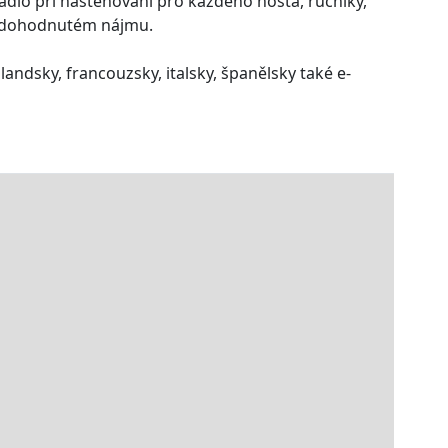
ádlo při nastěhování pro každého hosta, ručníky,
 v dohodnutém nájmu.
andsky, francouzsky, italsky, španělsky také e-