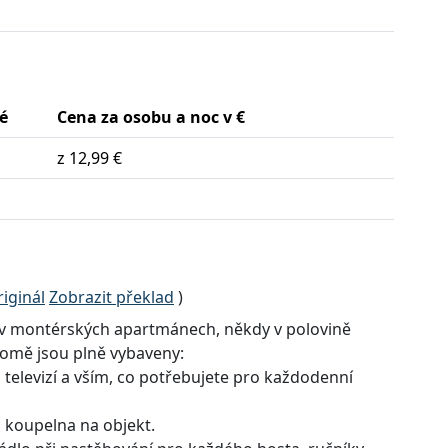
é
Cena za osobu a noc v €
z 12,99 €
iginál
Zobrazit překlad
)
v montérských apartmánech, někdy v polovině
omě jsou plně vybaveny:
a televizí a vším, co potřebujete pro každodenní
a koupelna na objekt.