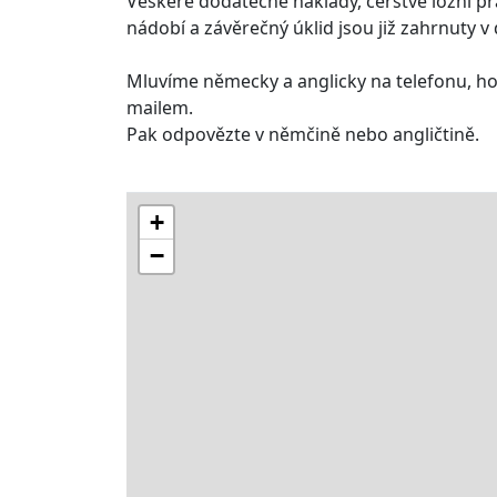
Veškeré dodatečné náklady, čerstvé ložní pr
nádobí a závěrečný úklid jsou již zahrnuty
Mluvíme německy a anglicky na telefonu, hol
mailem.
Pak odpovězte v němčině nebo angličtině.
+
−