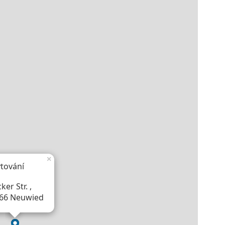
×
tování
ker Str. ,
66 Neuwied