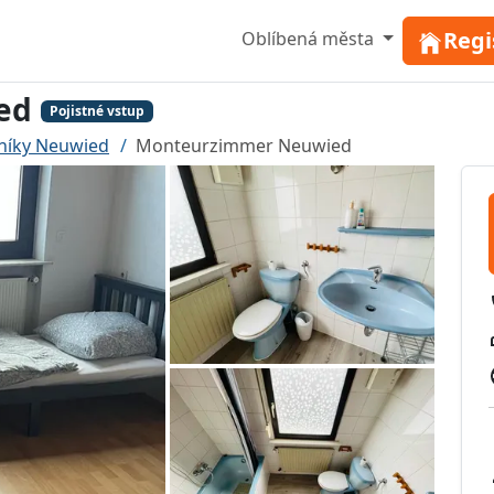
Regi
Oblíbená města
ed
Pojistné vstup
níky Neuwied
Monteurzimmer Neuwied