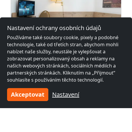
Nastavení ochrany osobních údajů
Používáme také soubory cookie, pixely a podobné
technologie, také od třetích stran, abychom mohli
z
38,00 €
nabízet naše služby, neustále je vylepšovat a
zobrazovat personalizovaný obsah a reklamy na
našich webových stránkách, sociálních médiích a
Monteurhaus Am Kurpark
partnerských stránkách. Kliknutím na „Přijmout“
29549 Bad Bevensen
souhlasíte s používáním těchto technologií.
1-10 Pers.
11,0 km
Akceptovat
Nastavení
Sousední místa s pokoji pro
pracovníky a penziony