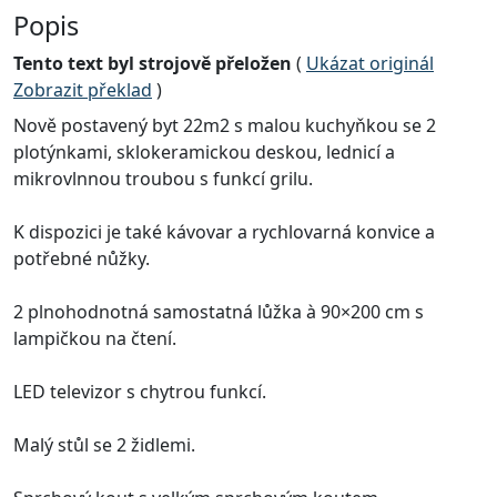
Popis
Tento text byl strojově přeložen
(
Ukázat originál
Zobrazit překlad
)
Nově postavený byt 22m2 s malou kuchyňkou se 2
plotýnkami, sklokeramickou deskou, lednicí a
mikrovlnnou troubou s funkcí grilu.
K dispozici je také kávovar a rychlovarná konvice a
potřebné nůžky.
2 plnohodnotná samostatná lůžka à 90×200 cm s
lampičkou na čtení.
LED televizor s chytrou funkcí.
Malý stůl se 2 židlemi.