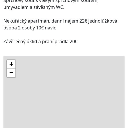
Sprchový kout s velkým sprchovým koutem,
umyvadlem a závěsným WC.
Nekuřácký apartmán, denní nájem 22€ jednolůžková
osoba 2 osoby 10€ navíc
Závěrečný úklid a praní prádla 20€
+
−