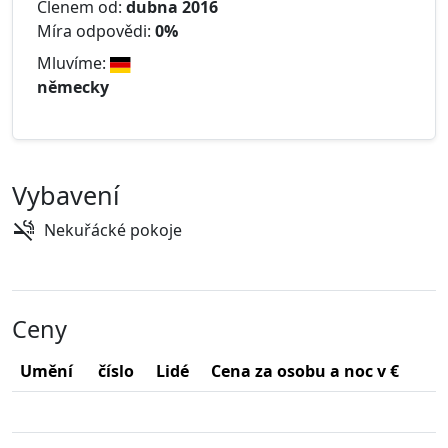
Členem od:
dubna 2016
Míra odpovědi:
0%
Mluvíme:
německy
Vybavení
Nekuřácké pokoje
Ceny
Umění
číslo
Lidé
Cena za osobu a noc v €