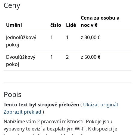
Ceny
Cena za osobu a
Umění
číslo
Lidé
noc v €
Jednolůžkový
1
1
z 30,00 €
pokoj
Dvoulůžkový
1
2
z 50,00 €
pokoj
Popis
Tento text byl strojově přeložen
(
Ukázat originál
Zobrazit překlad
)
Nabízíme vám 2 pracovní místnosti. Pokoje jsou
vybaveny televizí a bezplatným Wi-Fi. K dispozici je