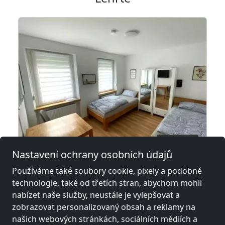
z
15,00 €
Nastavení ochrany osobních údajů
Používáme také soubory cookie, pixely a podobné
Monteurzimmer in Hannover - Bis zu 35 Personen -
technologie, také od třetích stran, abychom mohli
30539 Hannover
nabízet naše služby, neustále je vylepšovat a
2-35 Pers.
10,0 km
zobrazovat personalizovaný obsah a reklamy na
našich webových stránkách, sociálních médiích a