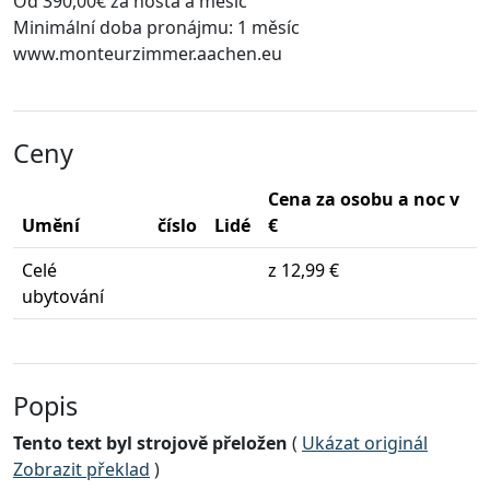
Od 390,00€ za hosta a měsíc
Minimální doba pronájmu: 1 měsíc
www.monteurzimmer.aachen.eu
Ceny
Cena za osobu a noc v
Umění
číslo
Lidé
€
Celé
z 12,99 €
ubytování
Popis
Tento text byl strojově přeložen
(
Ukázat originál
Zobrazit překlad
)