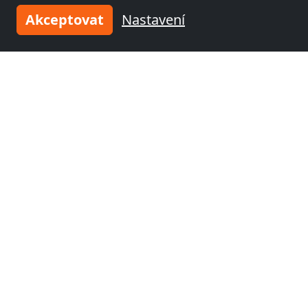
Akceptovat
Nastavení
z
12,00 €
Pension "Kiek In"
52223 Stolberg
1-50 Pers.
12,8 km
Sousední místa s pokoji pro
pracovníky a penziony
Fitterův pokoj poblíž
Fitterův pokoj poblíž
Cáchy
(2 km)
Maastricht
(41 km)