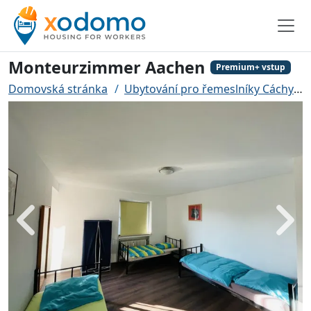
Monteurzimmer Aachen
Premium+ vstup
Domovská stránka
Ubytování pro řemeslníky Cáchy
Zadní
Dále