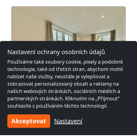
Nastavení ochrany osobních údajů
Používáme také soubory cookie, pixely a podobné
technologie, také od třetích stran, abychom mohli
nabízet naše služby, neustále je vylepšovat a
z
31,00 CHF
zobrazovat personalizovaný obsah a reklamy na
našich webových stránkách, sociálních médiích a
partnerských stránkách. Kliknutím na „Přijmout“
Monteurzimmer
souhlasíte s používáním těchto technologií.
4543 Deitingen
Akceptovat
Nastavení
1-2 Pers.