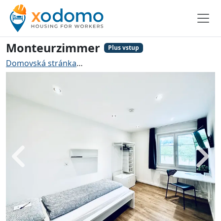
Monteurzimmer
Plus vstup
Domovská stránka
Ubytování pro řemeslníky Solothur
Zadní
Dále