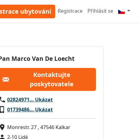
strace ubytování
Registrace
Přihlásit se
Pan Marco Van De Loecht
Kontaktujte
poskytovatele
02824971… Ukázat
01739486… Ukázat
Monrestr. 27 , 47546 Kalkar
2-10 Lidé