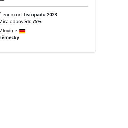
Členem od:
listopadu 2023
Míra odpovědi:
75%
Mluvíme:
německy