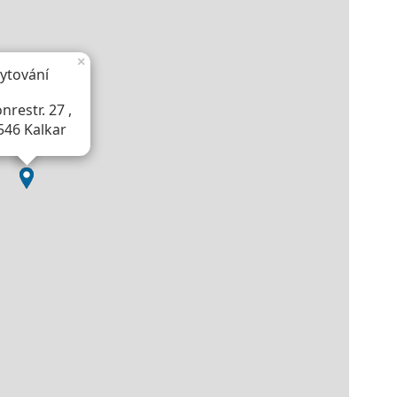
×
ytování
nrestr. 27 ,
546 Kalkar