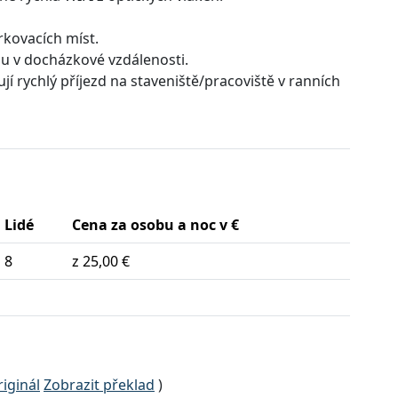
kovacích míst.
ou v docházkové vzdálenosti.
ují rychlý příjezd na staveniště/pracoviště v ranních
Lidé
Cena za osobu a noc v €
8
z 25,00 €
iginál
Zobrazit překlad
)