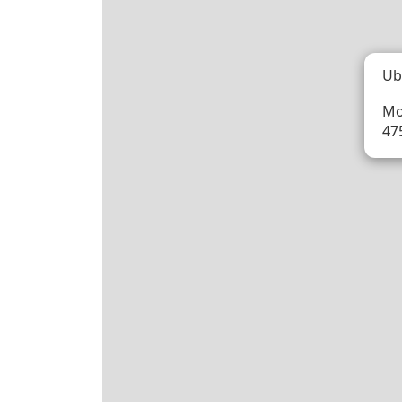
Ub
Mo
47