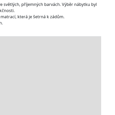
e světlých, příjemných barvách. Výběr nábytku byl
kčnosti.
matrací, která je šetrná k zádům.
m.