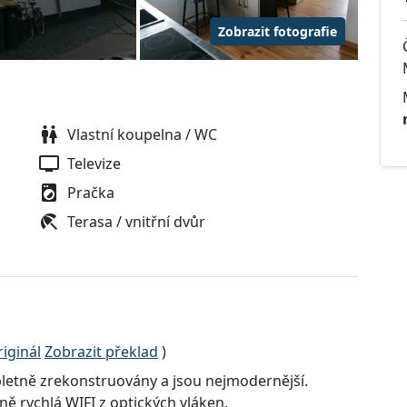
Zobrazit fotografie
Vlastní koupelna / WC
Televize
Pračka
Terasa / vnitřní dvůr
iginál
Zobrazit překlad
)
letně zrekonstruovány a jsou nejmodernější.
ě rychlá WIFI z optických vláken.