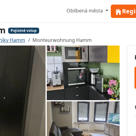
Regi
Oblíbená města
mm
Pojistné vstup
lníky Hamm
Monteurwohnung Hamm