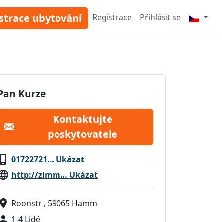
strace ubytování
Registrace
Přihlásit se
Pan Kurze
Kontaktujte
poskytovatele
01722721… Ukázat
http://zimm… Ukázat
Roonstr , 59065 Hamm
1-4 Lidé