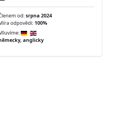
Členem od:
srpna 2024
Míra odpovědi:
100%
Mluvíme:
německy, anglicky