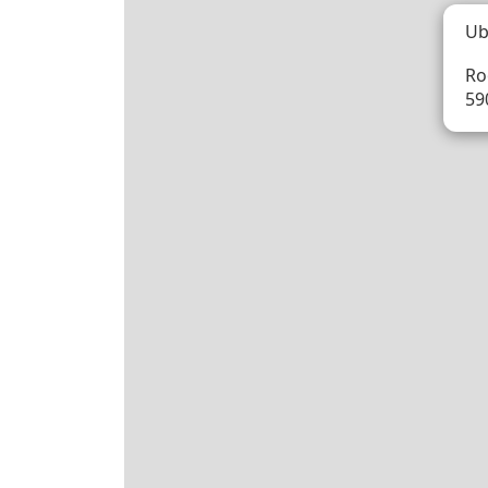
Ub
Ro
59