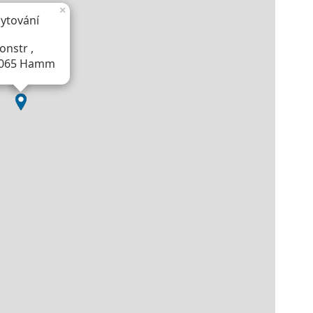
×
ytování
onstr ,
065 Hamm