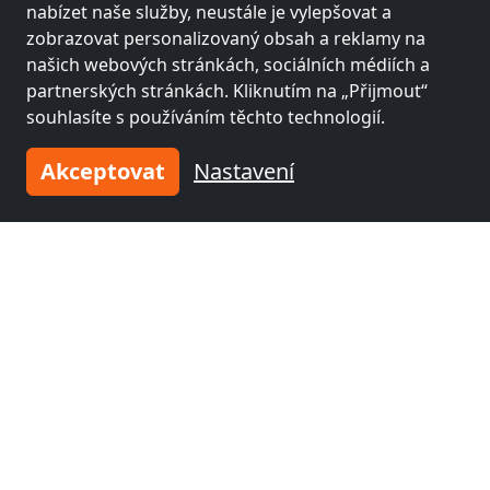
nabízet naše služby, neustále je vylepšovat a
Koblenz
(13 km)
Bonn
(49 km)
zobrazovat personalizovaný obsah a reklamy na
našich webových stránkách, sociálních médiích a
partnerských stránkách. Kliknutím na „Přijmout“
Fitterův pokoj poblíž
Fitterův pokoj poblíž
souhlasíte s používáním těchto technologií.
Bergisch Gladbach
Siegen
(72 km)
(66 km)
Akceptovat
Nastavení
Fitterův pokoj poblíž
Kolín nad Rýnem
(73
km)
Zadejte své ubytování