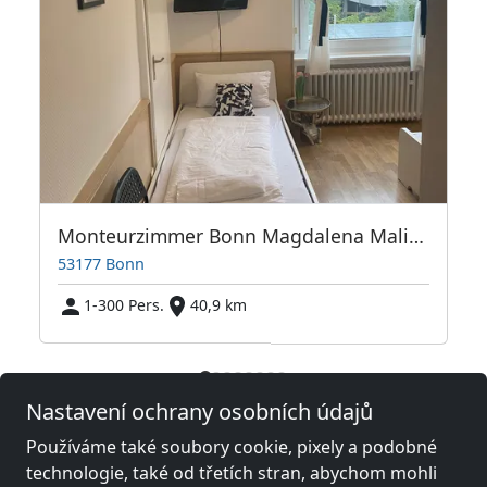
Monteurzimmer Bonn Magdalena Malina
53177 Bonn
1-300 Pers.
40,9 km
Sousední místa s pokoji pro
Nastavení ochrany osobních údajů
pracovníky a penziony
Používáme také soubory cookie, pixely a podobné
technologie, také od třetích stran, abychom mohli
Fitterův pokoj poblíž
Fitterův pokoj poblíž