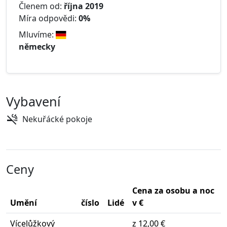
Členem od:
října 2019
Míra odpovědi:
0%
Mluvíme:
německy
Vybavení
Nekuřácké pokoje
Ceny
Cena za osobu a noc
Umění
číslo
Lidé
v €
Vícelůžkový
z 12,00 €