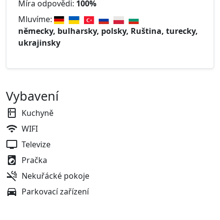
Míra odpovědi:
100%
Mluvíme:
německy, bulharsky, polsky, Ruština, turecky,
ukrajinsky
Vybavení
Kuchyně
WIFI
Televize
Pračka
Nekuřácké pokoje
Parkovací zařízení