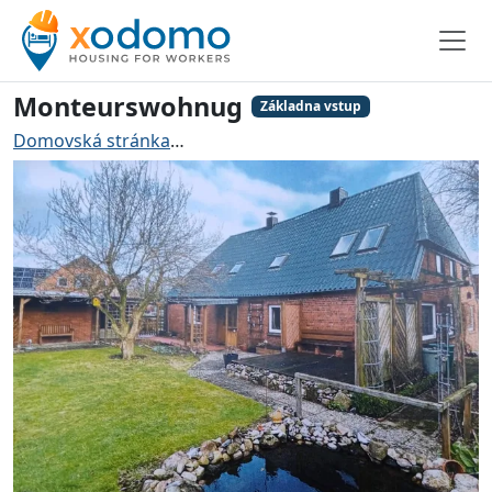
Monteurswohnug
Základna vstup
Domovská stránka
Ubytování pro řemeslníky Osterrön