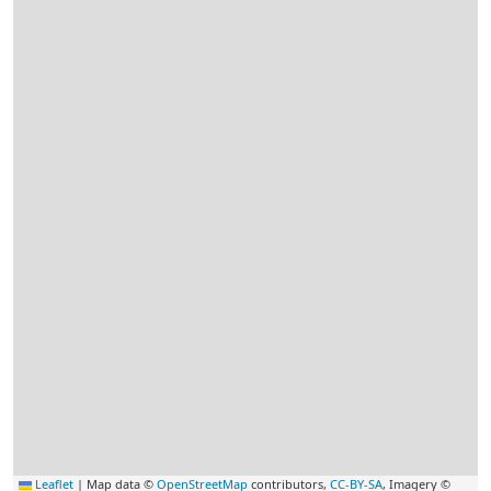
Leaflet
|
Map data ©
OpenStreetMap
contributors,
CC-BY-SA
, Imagery ©