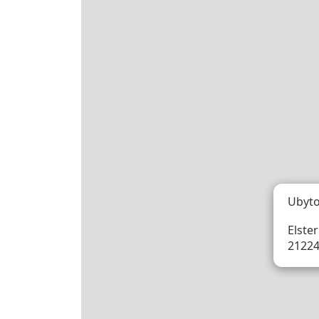
Ubyto
Elste
21224