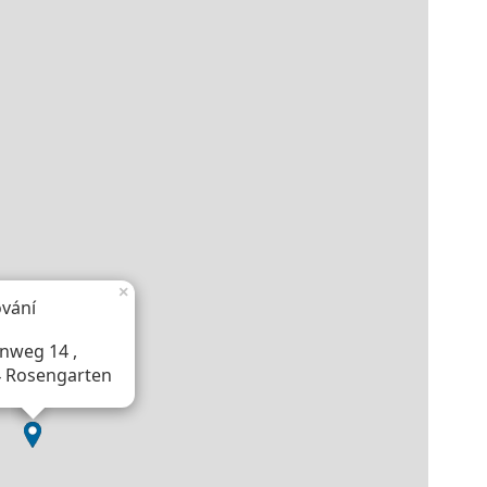
×
vání
rnweg 14 ,
 Rosengarten