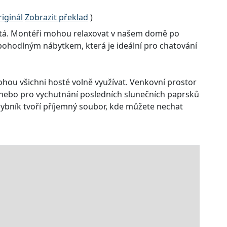
iginál
Zobrazit překlad
)
ežitá. Montéři mohou relaxovat v našem domě po
s pohodlným nábytkem, která je ideální pro chatování
ou všichni hosté volně využívat. Venkovní prostor
í nebo pro vychutnání posledních slunečních paprsků
rybník tvoří příjemný soubor, kde můžete nechat