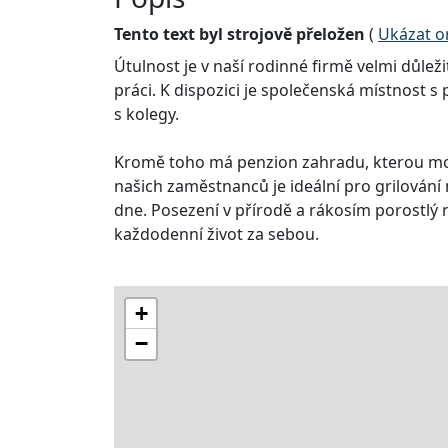
Tento text byl strojově přeložen
(
Ukázat or
Útulnost je v naší rodinné firmě velmi důl
práci. K dispozici je společenská místnost 
s kolegy.
Kromě toho má penzion zahradu, kterou moh
našich zaměstnanců je ideální pro grilován
dne. Posezení v přírodě a rákosím porostlý 
každodenní život za sebou.
+
−