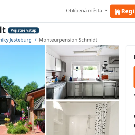
Regi
Oblíbená města
dt
Pojistné vstup
níky Jesteburg
Monteurpension Schmidt