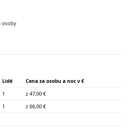
4 osoby
Lidé
Cena za osobu a noc v €
1
z 47,00 €
1
z 66,00 €