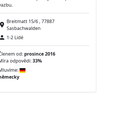
vazbu.
Breitmatt 15/6 , 77887
Sasbachwalden
1-2 Lidé
Členem od:
prosince 2016
Míra odpovědi:
33%
Mluvíme:
německy