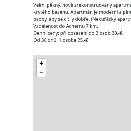
Velmi pěkný, nově zrekonstruovaný apartmán
krytého bazénu, Apartmán je moderní a plně
osoby, aby se cítily dobře. (Nekuřácký apar
Vzdálenost do Achernu 7 km.
Denní ceny: při obsazení do 2 osob 30,-€.
Od 30 dnů, 1 osoba 25,-€
+
−