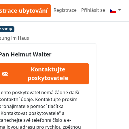
strace ubytování
Registrace
Přihlásit se
a vstup
zung im Haus
Pan Helmut Walter
Kontaktujte
poskytovatele
Tento poskytovatel nemá žádné další
kontaktní údaje. Kontaktujte prosím
pronajímatele pomocí tlačítka
„Kontaktovat poskytovatele“ a
zanechejte své telefonní číslo a e-
mailovou adresu pro rychlou zpětnou