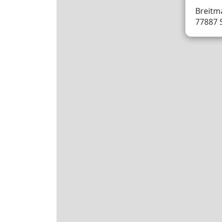
Breitma
77887 