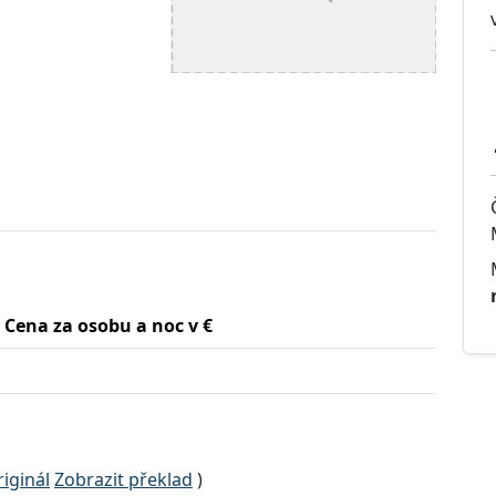
Cena za osobu a noc v €
iginál
Zobrazit překlad
)