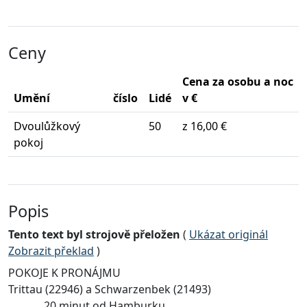
Ceny
Cena za osobu a noc
Umění
číslo
Lidé
v €
Dvoulůžkový
50
z 16,00 €
pokoj
Popis
Tento text byl strojově přeložen
(
Ukázat originál
Zobrazit překlad
)
POKOJE K PRONÁJMU
Trittau (22946) a Schwarzenbek (21493)
.............20 minut od Hamburku...........................