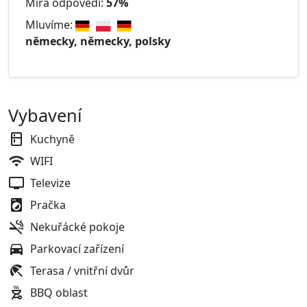
Míra odpovědi:
57%
Mluvíme:
německy, německy, polsky
Vybavení
Kuchyně
WIFI
Televize
Pračka
Nekuřácké pokoje
Parkovací zařízení
Terasa / vnitřní dvůr
BBQ oblast