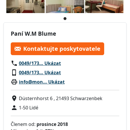
Paní W.M Blume
Kontaktujte poskytovatele
0049/173… Ukázat
0049/173… Ukázat
info@mon… Ukázat
Düsternhorst 6 , 21493 Schwarzenbek
1-50 Lidé
Členem od:
prosince 2018