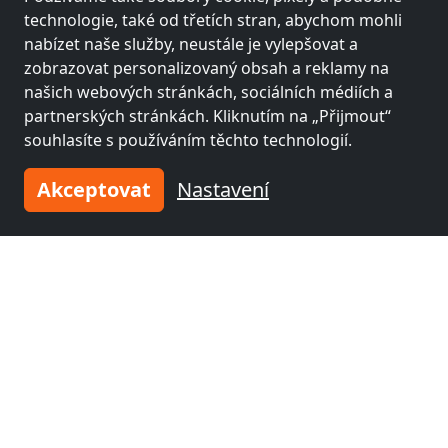
technologie, také od třetích stran, abychom mohli
nabízet naše služby, neustále je vylepšovat a
Leaflet
|
Map data ©
OpenStreetMap
contributors,
CC-BY-SA
, Imagery ©
Mapbox
zobrazovat personalizovaný obsah a reklamy na
našich webových stránkách, sociálních médiích a
Legální informace
partnerských stránkách. Kliknutím na „Přijmout“
souhlasíte s používáním těchto technologií.
Akceptovat
Nastavení
Další zámečnické místnosti poblíž
Schwarzenbek