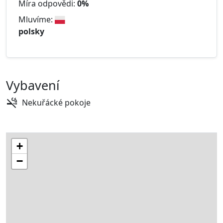
Míra odpovědi:
0%
Mluvíme:
polsky
Vybavení
Nekuřácké pokoje
+
−