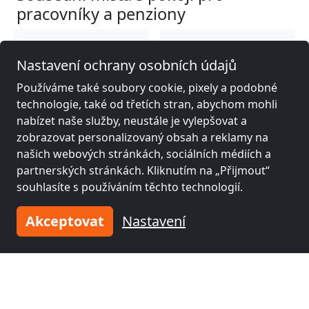
pracovníky a penziony
Fitterův pokoj poblíž
Fitterův pokoj poblíž
Nastavení ochrany osobních údajů
Wola
(0 km)
Varšava
(3 km)
Používáme také soubory cookie, pixely a podobné
technologie, také od třetích stran, abychom mohli
Fitterův pokoj poblíž
Fitterův pokoj poblíž
nabízet naše služby, neustále je vylepšovat a
Mokotów
(7 km)
Praga Południe
(10
zobrazovat personalizovaný obsah a reklamy na
km)
našich webových stránkách, sociálních médiích a
partnerských stránkách. Kliknutím na „Přijmout“
souhlasíte s používáním těchto technologií.
Fitterův pokoj poblíž
Ursynów
(11 km)
Akceptovat
Nastavení