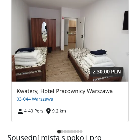
z
30,00 PLN
 Warszawska Przystań
Kwatery, Hotel Pracownicy Warszawa
03-044 Warszawa
4-40 Pers.
9,2 km
Sousední místa s pokoji pro