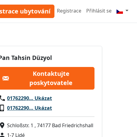
strace ubytování
Registrace
Přihlásit se
Pan Tahsin Düzyol
Kontaktujte
poskytovatele
01762290… Ukázat
01762290… Ukázat
Schloßstr. 1 , 74177 Bad Friedrichshall
1-7 Lidé