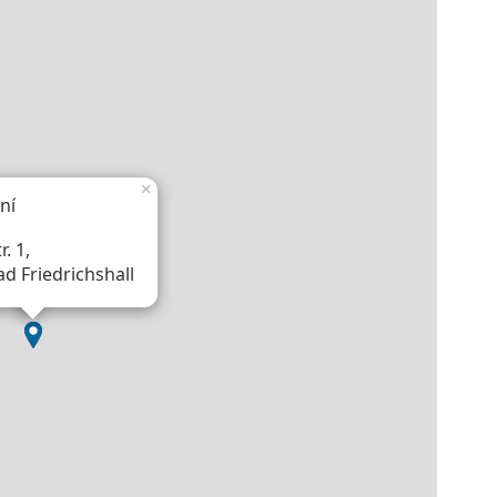
×
ní
. 1,
d Friedrichshall