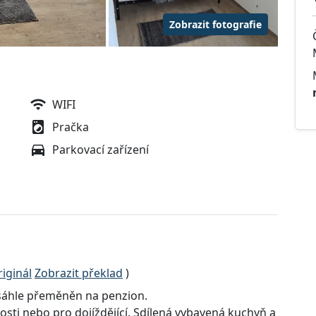
Zobrazit fotografie
WIFI
Pračka
Parkovací zařízení
iginál
Zobrazit překlad
)
zsáhle přeměněn na penzion.
ti nebo pro dojíždějící. Sdílená vybavená kuchyň a