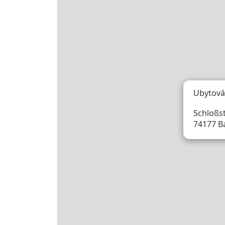
Ubytová
Schloßstr
74177 Ba