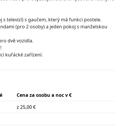
 televizí) s gaučem, který má funkci postele.
andami (pro 2 osoby) a jeden pokoj s manželskou
pro dvě vozidla.
!
i kuřácké zařízení.
é
Cena za osobu a noc v €
z 25,00 €