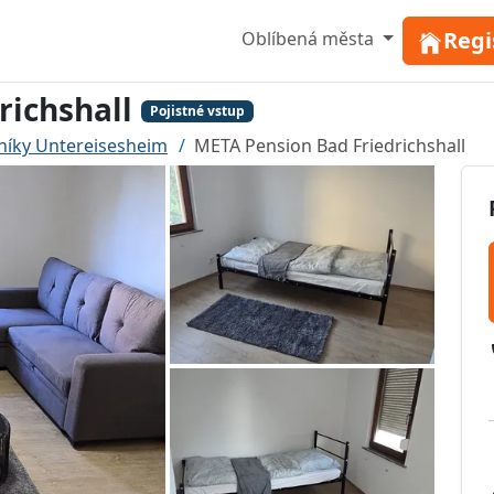
Regi
Oblíbená města
richshall
Pojistné vstup
níky Untereisesheim
META Pension Bad Friedrichshall