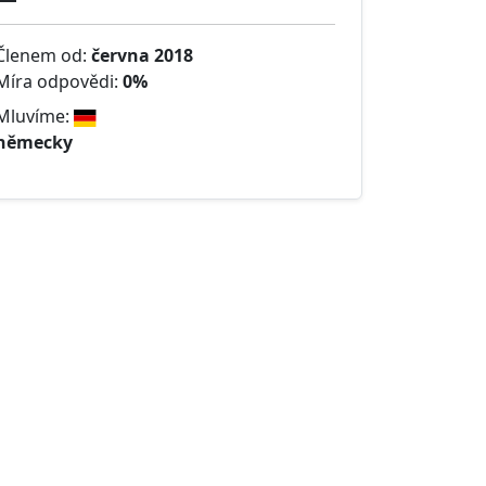
Členem od:
června 2018
Míra odpovědi:
0%
Mluvíme:
německy