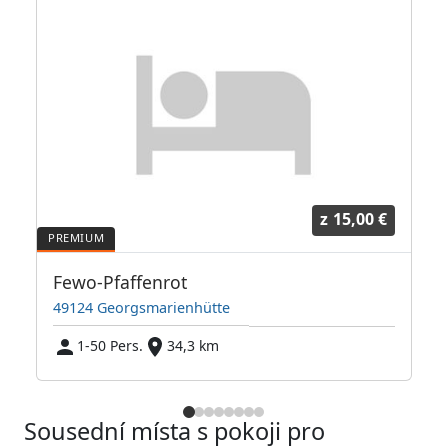
z
15,00 €
 Halle***
Fewo-Pfaffenrot
49124 Georgsmarienhütte
3
1-50 Pers.
34,3 km
Sousední místa s pokoji pro