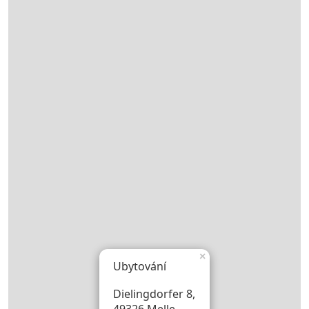
×
Ubytování
Dielingdorfer 8,
49326 Melle