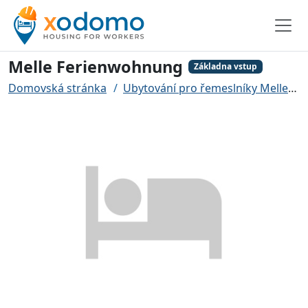
Melle Ferienwohnung
Základna vstup
Domovská stránka
Ubytování pro řemeslníky Melle