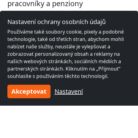
pracovníky a penziony
Fitterův pokoj poblíž
Fitterův pokoj poblíž
Nastavení ochrany osobních údajů
Bielefeld
(21 km)
Gütersloh
(25 km)
Používáme také soubory cookie, pixely a podobné
technologie, také od třetích stran, abychom mohli
nabízet naše služby, neustále je vylepšovat a
Fitterův pokoj poblíž
Fitterův pokoj poblíž
zobrazovat personalizovaný obsah a reklamy na
Osnabrück
(34 km)
Paderborn
(58 km)
našich webových stránkách, sociálních médiích a
partnerských stránkách. Kliknutím na „Přijmout“
souhlasíte s používáním těchto technologií.
Fitterův pokoj poblíž
Hamm
(73 km)
Akceptovat
Nastavení
Zadejte své ubytování