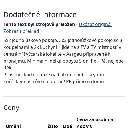
Dodatečné informace
Tento text byl strojově přeložen
(
Ukázat originál
Zobrazit překlad
)
5x2 jednolůžkové pokoje, 2x3 jednolůžkové pokoje se 3
koupelnami a 2x kuchyní + jídelna s TV a TV místností v
centrální švýcarské lokalitě v Aargau připravené k
pronájmu. Minimální délka pobytu 5 dní Po - Pá, nejlépe
déle!
Prosíme, kuřte pouze na balkoně nebo krytém
kuřáckém ostrůvku u domu! PP přímo u domu...
Ceny
Cena za osobu a
Umění
číslo
Lidé
noc v €