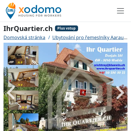
IhrQuartier.ch
Plus vstup
Domovská stránka
Ubytování pro řemeslníky Aarau
Zadní
Dále