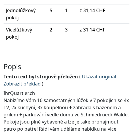
Jednolůžkový
5
1
z 31,14 CHF
pokoj
Vícelůžkový
2
3
z 31,14 CHF
pokoj
Popis
Tento text byl strojově přeložen
(
Ukázat originál
Zobrazit překlad
)
IhrQuartier.ch
Nabízíme Vám 16 samostatných lůžek v 7 pokojích se 4x
TV, 2x kuchyní, 3x koupelnou + zahrada s bazénem a
grilem + parkování vedle domu ve Schmiedrued/ Walde.
Pokoje jsou plně vybavené a lze je také pronajmout
patro po patře! Rádi vám uděláme nabídku na více