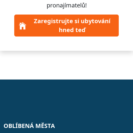
pronajímatelů!
Zaregistrujte si ubytování
hned teď
OBLÍBENÁ MĚSTA