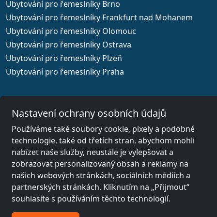
Ubytování pro řemeslníky Brno
Ubytování pro řemeslníky Frankfurt nad Mohanem
Ubytování pro řemeslníky Olomouc
Ubytování pro řemeslníky Ostrava
Ubytování pro řemeslníky Plzeň
Ubytování pro řemeslníky Praha
Nastavení ochrany osobních údajů
Výběr země
Používáme také soubory cookie, pixely a podobné
technologie, také od třetích stran, abychom mohli
© 2026 www.xodomo.cz
nabízet naše služby, neustále je vylepšovat a
Otisk
zobrazovat personalizovaný obsah a reklamy na
našich webových stránkách, sociálních médiích a
Všeobecné obchodní podmínky
partnerských stránkách. Kliknutím na „Přijmout“
Ochrana dat
souhlasíte s používáním těchto technologií.
Pravidla pro zrušení