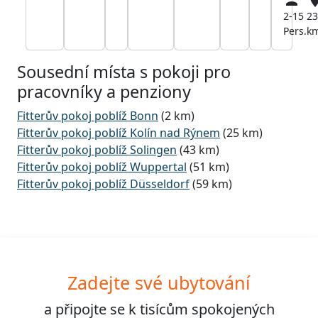
2-15
23
Pers.
k
Sousední místa s pokoji pro
pracovníky a penziony
Fitterův pokoj poblíž Bonn
(2 km)
Fitterův pokoj poblíž Kolín nad Rýnem
(25 km)
Fitterův pokoj poblíž Solingen
(43 km)
Fitterův pokoj poblíž Wuppertal
(51 km)
Fitterův pokoj poblíž Düsseldorf
(59 km)
Zadejte své ubytování
a připojte se k
tisícům
spokojených