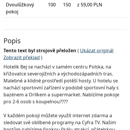
Dvoulůžkový
100
150
z 59,00 PLN
pokoj
Popis
Tento text byl strojově přeložen
(
Ukázat originál
Zobrazit překlad
)
Hotelik Bej se nachází v samém centru Polska, na
křižovatce severojižních a východozápadních tras.
Malebné a klidné prostředí potěší hosty. U hotelu se
nachází sportovní zařízení v podobě sportovní haly s
bazénem a Orlíkem a supermarket. Nabízíme pokoje
pro 2-6 osob s koupelnou????
V každém pokoji můžete využít internet zdarma a
sledovat své oblíbené programy na Cyfra TV. Našim
hostům nabízíme širokou škálu atrakcí, přátelskou