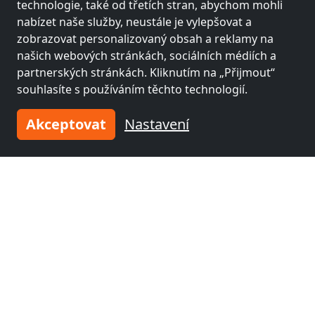
91-603 Łódź
technologie, také od třetích stran, abychom mohli
nabízet naše služby, neustále je vylepšovat a
2-60 Pers.
22,3 km
zobrazovat personalizovaný obsah a reklamy na
našich webových stránkách, sociálních médiích a
partnerských stránkách. Kliknutím na „Přijmout“
Sousední místa s pokoji pro
souhlasíte s používáním těchto technologií.
pracovníky a penziony
Akceptovat
Nastavení
Fitterův pokoj poblíž
Fitterův pokoj poblíž
Lodž
(17 km)
Pabianice
(21 km)
Fitterův pokoj poblíž
Fitterův pokoj poblíž
Piotrków
Bełchatów
(30 km)
Trybunalski
(25 km)
Fitterův pokoj poblíž
Tomaszów