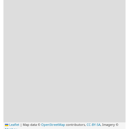
Leaflet
|
Map data ©
OpenStreetMap
contributors,
CC-BY-SA
, Imagery ©