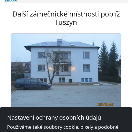
Mapbox
Další zámečnické místnosti poblíž
Tuszyn
Nastavení ochrany osobních údajů
Kwatery pracownicze Łódź Wycieczkowa
Používáme také soubory cookie, pixely a podobné