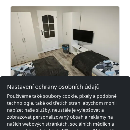
Nastavení ochrany osobních údajů
Používáme také soubory cookie, pixely a podobné
Hostel pracowniczy Płock
technologie, také od třetích stran, abychom mohli
09-410 Płock
nabízet naše služby, neustále je vylepšovat a
50 Pers.
7,5 km
zobrazovat personalizovaný obsah a reklamy na
našich webových stránkách, sociálních médiích a