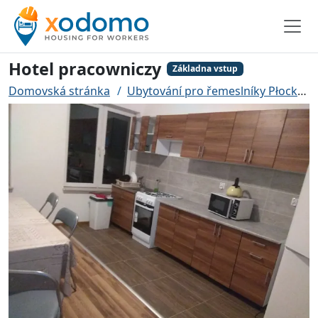
Hotel pracowniczy
Základna vstup
Domovská stránka
Ubytování pro řemeslníky Płock