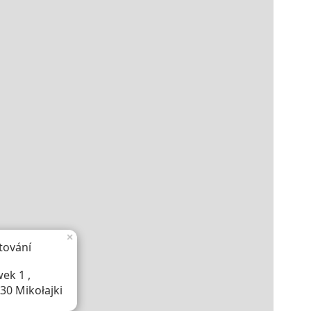
×
tování
ek 1 ,
30 Mikołajki