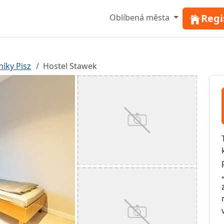
Regi
Oblíbená města
íky Pisz
Hostel Stawek