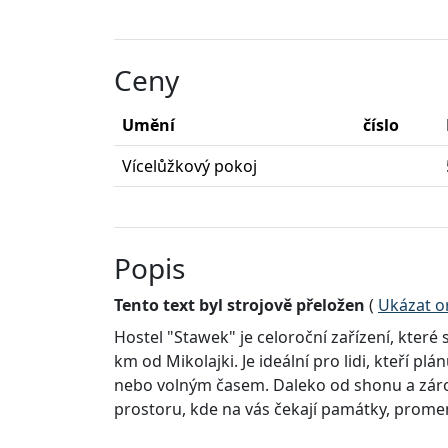
Ceny
Umění
číslo
Vícelůžkový pokoj
Popis
Tento text byl strojově přeložen
(
Ukázat or
Hostel "Stawek" je celoroční zařízení, které 
km od Mikolajki. Je ideální pro lidi, kteří plá
nebo volným časem. Daleko od shonu a zárov
prostoru, kde na vás čekají památky, promen