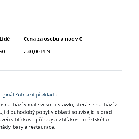
Lidé
Cena za osobu a noc v €
50
z 40,00 PLN
iginál
Zobrazit překlad
)
se nachází v malé vesnici Stawki, která se nachází 2
nují dlouhodobý pobyt v oblasti související s prací
eň v blízkosti přírody a v blízkosti městského
ády, bary a restaurace.