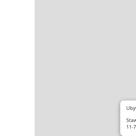
Uby
Staw
11-7