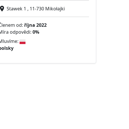
Stawek 1 , 11-730 Mikołajki
Členem od:
října 2022
Míra odpovědi:
0%
Mluvíme:
polsky