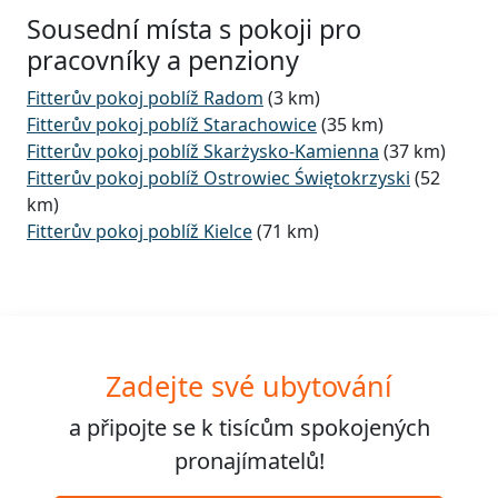
Sousední místa s pokoji pro
pracovníky a penziony
Fitterův pokoj poblíž Radom
(3 km)
Fitterův pokoj poblíž Starachowice
(35 km)
Fitterův pokoj poblíž Skarżysko-Kamienna
(37 km)
Fitterův pokoj poblíž Ostrowiec Świętokrzyski
(52
km)
Fitterův pokoj poblíž Kielce
(71 km)
Zadejte své ubytování
a připojte se k
tisícům
spokojených
pronajímatelů!