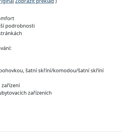
iginál
Zobrazit překlad
)
omfort
alší podrobnosti
stránkách
vání:
 pohovkou, šatní skříní/komodou/šatní skříní
 zařízení
 ubytovacích zařízeních