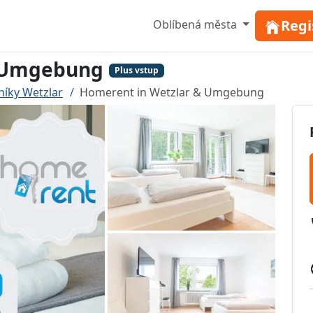
Regi
Oblíbená města
& Umgebung
Plus vstup
níky Wetzlar
Homerent in Wetzlar & Umgebung