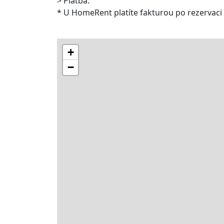
> Platba:
* U HomeRent platíte fakturou po rezervaci
+
−