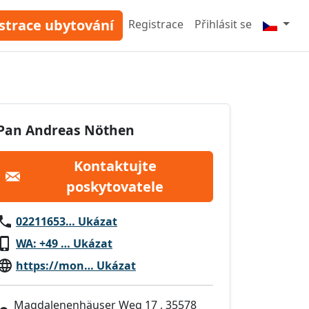
strace ubytování
Registrace
Přihlásit se
Pan Andreas Nöthen
Kontaktujte
poskytovatele
02211653… Ukázat
WA: +49 … Ukázat
https://mon… Ukázat
Magdalenenhäuser Weg 17 , 35578