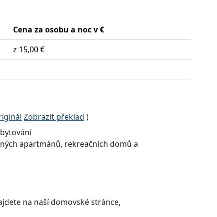
Cena za osobu a noc v €
z 15,00 €
iginál
Zobrazit překlad
)
ubytování
zených apartmánů, rekreačních domů a
ajdete na naší domovské stránce,