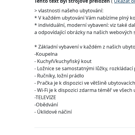
Tento text byl strojově přeložen
(
Ukázat or
> vlastnosti našeho ubytování:
* V každém ubytování Vám nabízíme plný k
* individuální, moderní vybavení: viz také d
a odpovídající obrázky na našich webových 
* Základní vybavení v každém z našich ubyto
-Koupelna
- Kuchyň/kuchyňský kout
- Ložnice se samostatnými lůžky, rozkládací
- Ručníky, ložní prádlo
- Pračka je k dispozici ve většině ubytovacích
- Wi-Fi je k dispozici zdarma téměř ve všech
-TELEVIZE
-Obědvání
- Úklidové náčiní