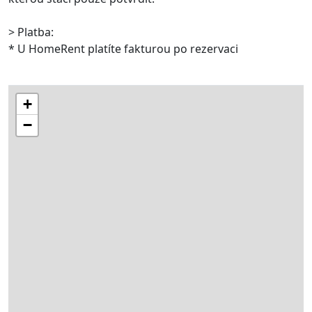
> Platba:
* U HomeRent platíte fakturou po rezervaci
+
−