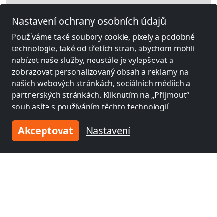
Nastavení ochrany osobních údajů
Používáme také soubory cookie, pixely a podobné
technologie, také od třetích stran, abychom mohli
nabízet naše služby, neustále je vylepšovat a
Leaflet
|
Map data ©
OpenStreetMap
contributors,
CC-BY-SA
, Imagery ©
zobrazovat personalizovaný obsah a reklamy na
Mapbox
našich webových stránkách, sociálních médiích a
partnerských stránkách. Kliknutím na „Přijmout“
Legální informace
souhlasíte s používáním těchto technologií.
Akceptovat
Nastavení
Další zámečnické místnosti poblíž
Leverkusen