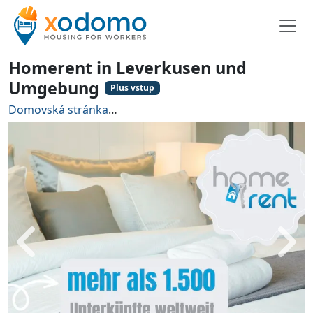
Homerent in Leverkusen und
Umgebung
Plus vstup
Domovská stránka
Ubytování pro řemeslníky Leverku
Zadní
Dále