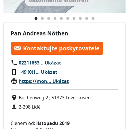
Pan Andreas Nöthen
Kontaktujte poskytovatele
02211653… Ukázat
+49 (0)1… Ukázat
https://mon… Ukázat
Buchenweg 2 , 51373 Leverkusen
2-208 Lidé
Členem od:
listopadu 2019