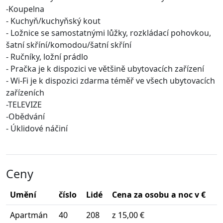
-Koupelna
- Kuchyň/kuchyňský kout
- Ložnice se samostatnými lůžky, rozkládací pohovkou,
šatní skříní/komodou/šatní skříní
- Ručníky, ložní prádlo
- Pračka je k dispozici ve většině ubytovacích zařízení
- Wi-Fi je k dispozici zdarma téměř ve všech ubytovacích
zařízeních
-TELEVIZE
-Obědvání
- Úklidové náčiní
Ceny
Umění
číslo
Lidé
Cena za osobu a noc v €
Apartmán
40
208
z 15,00 €