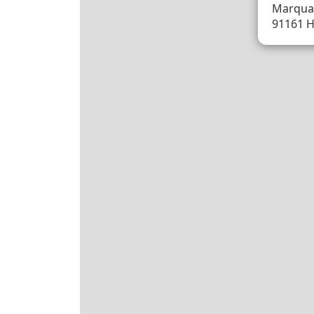
Marquar
91161 H