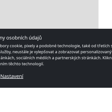
ny osobních údajů
ory cookie, pixely a podobné technologie, také od třetích
služby, neustále je vylepšovat a zobrazovat personalizovan
ánkách, sociálních médiích a partnerských stránkách. Klikn
áním těchto technologií.
Nastavení
|
Map data ©
OpenStreetMap
contributors,
CC-BY-SA
, Imagery ©
Mapbox
 zámečnické místnosti poblíž Hilpol