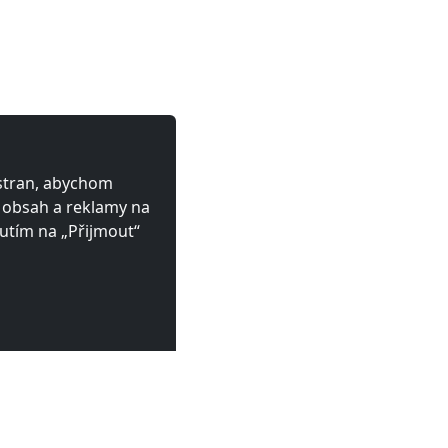
 stran, abychom
ý obsah a reklamy na
utím na „Přijmout“
tstein