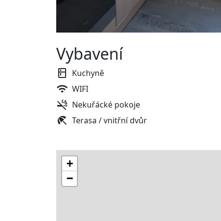
Vybavení
Kuchyně
WIFI
Nekuřácké pokoje
Terasa / vnitřní dvůr
+
−