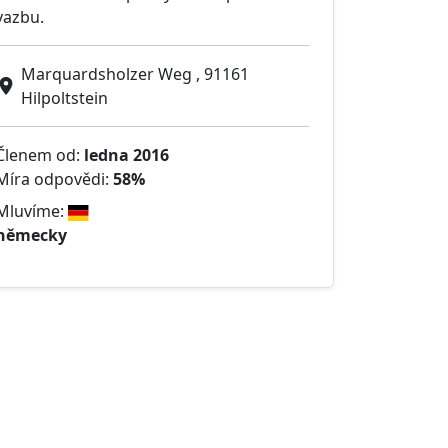
vazbu.
Marquardsholzer Weg , 91161
Hilpoltstein
Členem od:
ledna 2016
Míra odpovědi:
58%
Mluvíme:
německy