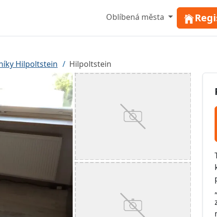
Regi
Oblíbená města
íky Hilpoltstein
Hilpoltstein