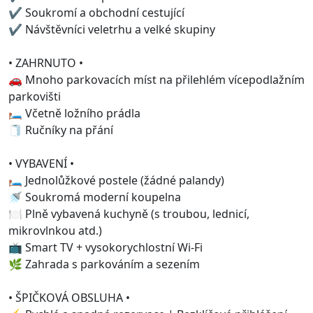
✔ Soukromí a obchodní cestující
✔ Návštěvníci veletrhu a velké skupiny
• ZAHRNUTO •
🚗 Mnoho parkovacích míst na přilehlém vícepodlažním
parkovišti
🛏️ Včetně ložního prádla
🧻 Ručníky na přání
• VYBAVENÍ •
🛏 Jednolůžkové postele (žádné palandy)
🚿 Soukromá moderní koupelna
🍽 Plně vybavená kuchyně (s troubou, lednicí,
mikrovlnkou atd.)
📺 Smart TV + vysokorychlostní Wi-Fi
🌿 Zahrada s parkováním a sezením
• ŠPIČKOVÁ OBSLUHA •