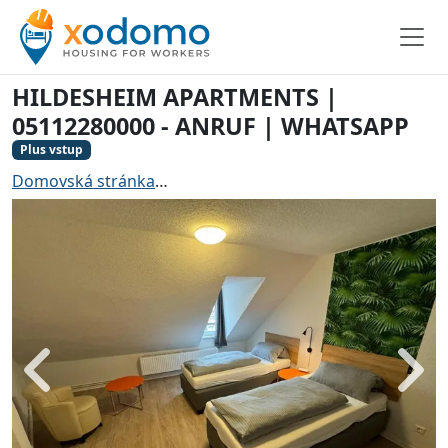
HILDESHEIM APARTMENTS |
05112280000 - ANRUF | WHATSAPP
Plus vstup
Domovská stránka
Ubytování pro řemeslníky Hildeshe
Zadní
Dále