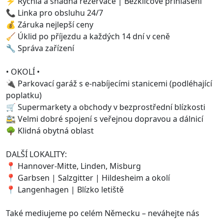
⚡ Rychlá a snadná rezervace | Bezklíčové přihlášení
📞 Linka pro obsluhu 24/7
💰 Záruka nejlepší ceny
🧹 Úklid po příjezdu a každých 14 dní v ceně
🔧 Správa zařízení
• OKOLÍ •
🔌 Parkovací garáž s e-nabíjecími stanicemi (podléhající
poplatku)
🛒 Supermarkety a obchody v bezprostřední blízkosti
🚉 Velmi dobré spojení s veřejnou dopravou a dálnicí
🌳 Klidná obytná oblast
DALŠÍ LOKALITY:
📍 Hannover-Mitte, Linden, Misburg
📍 Garbsen | Salzgitter | Hildesheim a okolí
📍 Langenhagen | Blízko letiště
Také mediujeme po celém Německu – neváhejte nás