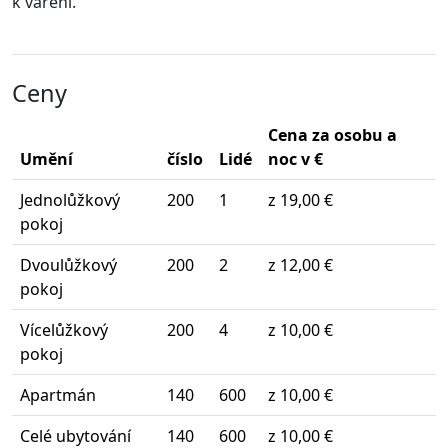
k vaření.
Ceny
Cena za osobu a
Umění
číslo
Lidé
noc v €
Jednolůžkový
200
1
z 19,00 €
pokoj
Dvoulůžkový
200
2
z 12,00 €
pokoj
Vícelůžkový
200
4
z 10,00 €
pokoj
Apartmán
140
600
z 10,00 €
Celé ubytování
140
600
z 10,00 €