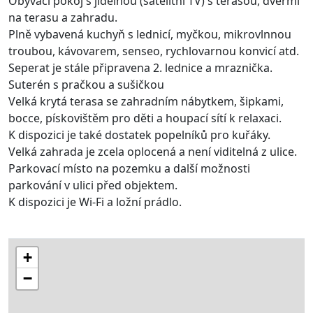
Obývací pokoj s jídelnou (satelitní TV) s terasou, dveřmi
na terasu a zahradu.
Plně vybavená kuchyň s lednicí, myčkou, mikrovlnnou
troubou, kávovarem, senseo, rychlovarnou konvicí atd.
Seperat je stále připravena 2. lednice a mraznička.
Suterén s pračkou a sušičkou
Velká krytá terasa se zahradním nábytkem, šipkami,
bocce, pískovištěm pro děti a houpací sítí k relaxaci.
K dispozici je také dostatek popelníků pro kuřáky.
Velká zahrada je zcela oplocená a není viditelná z ulice.
Parkovací místo na pozemku a další možnosti
parkování v ulici před objektem.
K dispozici je Wi-Fi a ložní prádlo.
+
−