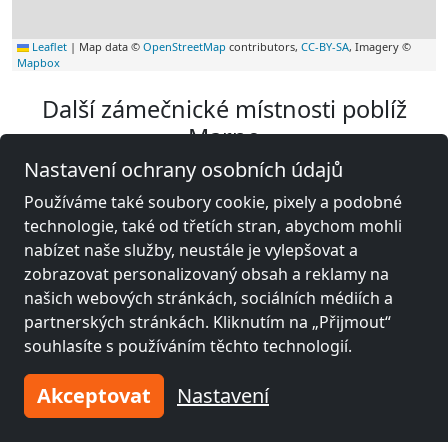
Leaflet
|
Map data ©
OpenStreetMap
contributors,
CC-BY-SA
, Imagery ©
Mapbox
Další zámečnické místnosti poblíž
Marne
Nastavení ochrany osobních údajů
Používáme také soubory cookie, pixely a podobné
technologie, také od třetích stran, abychom mohli
nabízet naše služby, neustále je vylepšovat a
zobrazovat personalizovaný obsah a reklamy na
našich webových stránkách, sociálních médiích a
partnerských stránkách. Kliknutím na „Přijmout“
souhlasíte s používáním těchto technologií.
Akceptovat
Nastavení
z
15,00 €