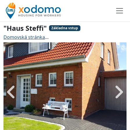
"Haus Steffi"
Základna vstup
Domovská stránka
Ubytování pro řemeslníky Brunsbüt
Zadní
Dále