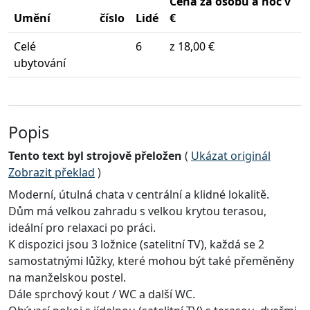
Cena za osobu a noc v
Umění
číslo
Lidé
€
Celé
6
z 18,00 €
ubytování
Popis
Tento text byl strojově přeložen
(
Ukázat originál
Zobrazit překlad
)
Moderní, útulná chata v centrální a klidné lokalitě.
Dům má velkou zahradu s velkou krytou terasou,
ideální pro relaxaci po práci.
K dispozici jsou 3 ložnice (satelitní TV), každá se 2
samostatnými lůžky, které mohou být také přeměněny
na manželskou postel.
Dále sprchový kout / WC a další WC.