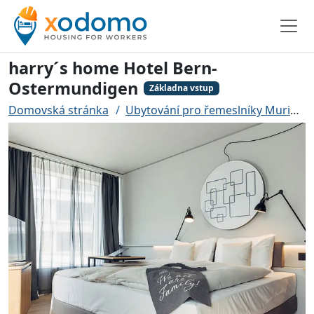
harry´s home Hotel Bern-
Ostermundigen
Základna vstup
Domovská stránka
Ubytování pro řemeslníky Muri
h