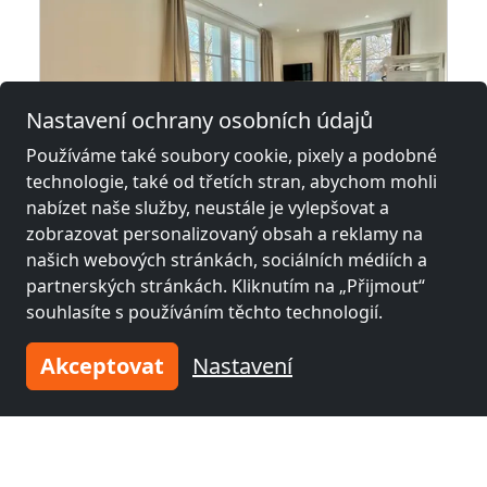
Nastavení ochrany osobních údajů
Používáme také soubory cookie, pixely a podobné
technologie, také od třetích stran, abychom mohli
z
31,00 CHF
nabízet naše služby, neustále je vylepšovat a
zobrazovat personalizovaný obsah a reklamy na
našich webových stránkách, sociálních médiích a
Monteurzimmer
partnerských stránkách. Kliknutím na „Přijmout“
4543 Deitingen
souhlasíte s používáním těchto technologií.
1-2 Pers.
28,8 km
Akceptovat
Nastavení
Sousední místa s pokoji pro
pracovníky a penziony