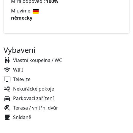
Míra odpovědi:
100%
Mluvíme:
německy
Vybavení
Vlastní koupelna / WC
WIFI
Televize
Nekuřácké pokoje
Parkovací zařízení
Terasa / vnitřní dvůr
Snídaně