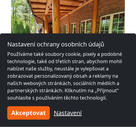
Nastavení ochrany osobních údajů
Používáme také soubory cookie, pixely a podobné
technologie, také od třetích stran, abychom mohli
z
35,00 PLN
nabízet naše služby, neustále je vylepšovat a
zobrazovat personalizovaný obsah a reklamy na
našich webových stránkách, sociálních médiích a
Noclegi dla firm
partnerských stránkách. Kliknutím na „Přijmout“
41-914 Bytom
souhlasíte s používáním těchto technologií.
1-14 Pers.
19,4 km
Akceptovat
Nastavení
Sousední místa s pokoji pro