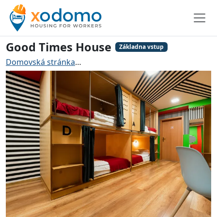
Good Times House
Základna vstup
Domovská stránka
Ubytování pro řemeslníky Katovice