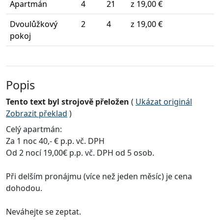
Apartmán
4
21
z 19,00 €
Dvoulůžkový
2
4
z 19,00 €
pokoj
Popis
Tento text byl strojově přeložen
(
Ukázat originál
Zobrazit překlad
)
Celý apartmán:
Za 1 noc 40,- € p.p. vč. DPH
Od 2 nocí 19,00€ p.p. vč. DPH od 5 osob.
Při delším pronájmu (více než jeden měsíc) je cena
dohodou.
Neváhejte se zeptat.