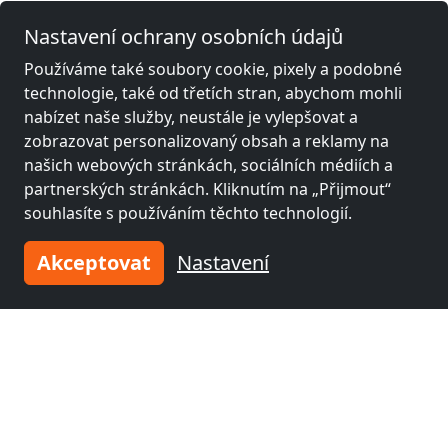
Nastavení ochrany osobních údajů
Legální informace
Používáme také soubory cookie, pixely a podobné
technologie, také od třetích stran, abychom mohli
nabízet naše služby, neustále je vylepšovat a
Další zámečnické místnosti poblíž
zobrazovat personalizovaný obsah a reklamy na
Neunkirchen am Sand
našich webových stránkách, sociálních médiích a
partnerských stránkách. Kliknutím na „Přijmout“
souhlasíte s používáním těchto technologií.
Akceptovat
Nastavení
z
19,00 €