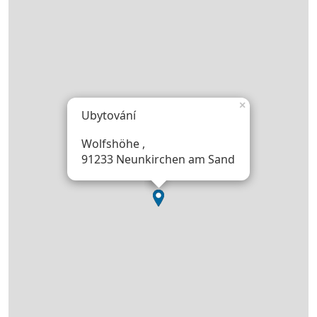
×
Ubytování
Wolfshöhe ,
91233 Neunkirchen am Sand