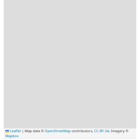
Leaflet
|
Map data ©
OpenStreetMap
contributors,
CC-BY-SA
, Imagery ©
Mapbox