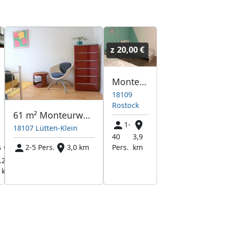
z
20,00 €
Monteurwohnung an der MV Werft
18109
Rostock
61 m² Monteurwohnung mit Parkplatz Gästezimmer Ferienwohnung
1-
18107 Lütten-Klein
40
3,9
Pers.
km
2-5 Pers.
3,0 km
5
.
2,9
km