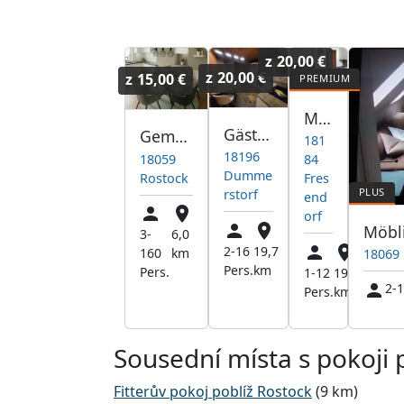
z
20,00 €
z
20,00 €
z
15,00 €
Monteurzimmer
Gästehaus GFA Dummerstorf
Gemütliche Wohnung Rostock
181
18196
18059
84
Dumme
Rostock
Fres
rstorf
end
orf
3-
6,0
2-16
19,7
160
km
18069
Pers.
km
Pers.
1-12
19,2
2-1
Pers.
km
Sousední místa s pokoji 
Fitterův pokoj poblíž Rostock
(9 km)