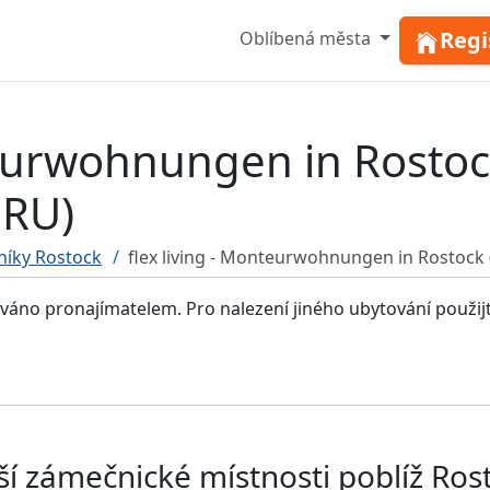
Regi
Oblíbená města
teurwohnungen in Rosto
RU)
níky Rostock
flex living - Monteurwohnungen in Rosto
ováno pronajímatelem. Pro nalezení jiného ubytování použij
ší zámečnické místnosti poblíž Ros