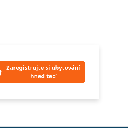
Zaregistrujte si ubytování
hned teď