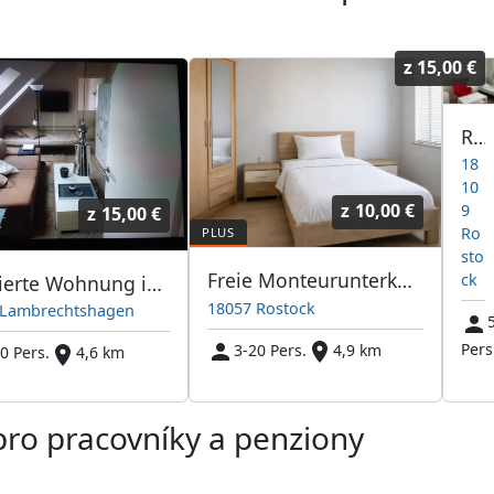
z
15,00 €
Rostock anker
18
10
z
10,00 €
9
z
15,00 €
Ro
sto
Freie Monteurunterkünfte in Rostock – JETZT anrufen! Wir sprechen auch Polnisch
ck
Möblierte Wohnung in Lambrechtshagen bei Rostock zu vermieten 2 - 10 Personen
18057 Rostock
 Lambrechtshagen
Pers
3-20 Pers.
4,9 km
0 Pers.
4,6 km
pro pracovníky a penziony