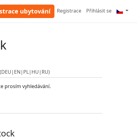
strace ubytování
Registrace
Přihlásit se
ck
ck (DEU|EN|PL|HU|RU)
te prosím vyhledávání.
tock