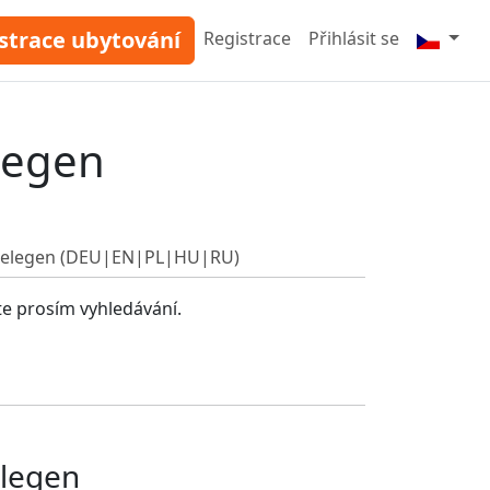
strace ubytování
Registrace
Přihlásit se
legen
ardelegen (DEU|EN|PL|HU|RU)
te prosím vyhledávání.
elegen