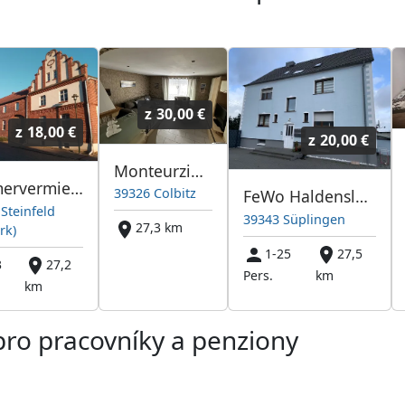
z
30,00 €
z
18,00 €
z
20,00 €
Monteurzimmer Colbitz
Zimmervermietung Steinfeld
39326 Colbitz
FeWo Haldensleben/Süplingen
Steinfeld
39343 Süplingen
27,3 km
rk)
1-25
27,5
3
27,2
Pers.
km
km
pro pracovníky a penziony