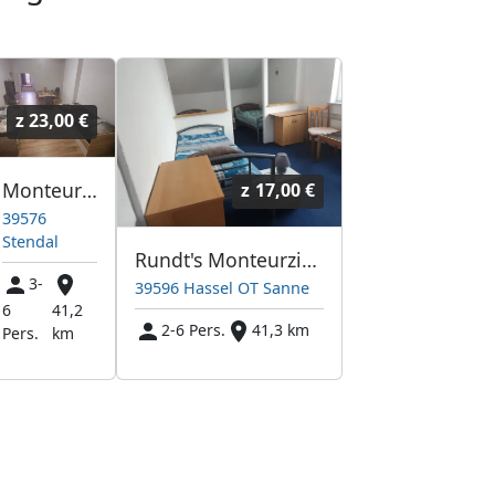
z
23,00 €
Monteurswohnung
z
17,00 €
39576
Stendal
Rundt's Monteurzimmervermietung
3-
39596 Hassel OT Sanne
6
41,2
2-6 Pers.
41,3 km
Pers.
km