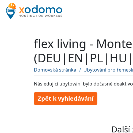
flex living - Mo
(DEU|EN|PL|HU|
Domovská stránka
Ubytování pro řemesl
Následující ubytování bylo dočasně deaktiv
Zpět k vyhledávání
Další