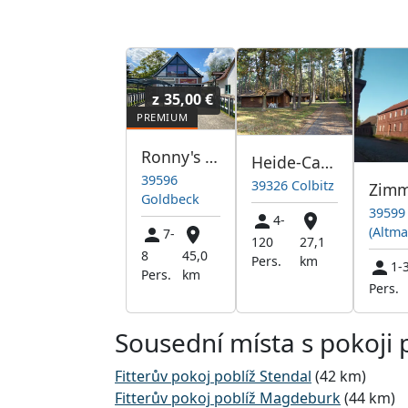
z
35,00 €
Ronny's Ferienkiste
Heide-Camp Colbitz
39596
39326 Colbitz
Goldbeck
39599 
4-
(Altma
7-
120
27,1
8
45,0
Pers.
km
1-
Pers.
km
Pers.
Sousední místa s pokoji 
Fitterův pokoj poblíž Stendal
(42 km)
Fitterův pokoj poblíž Magdeburk
(44 km)