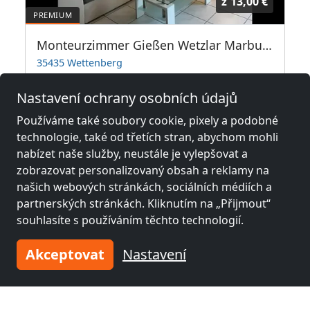
z
13,00 €
Monteurzimmer Gießen Wetzlar Marburg
35435 Wettenberg
1-7 Pers.
23,7 km
Nastavení ochrany osobních údajů
Používáme také soubory cookie, pixely a podobné
technologie, také od třetích stran, abychom mohli
Sousední místa s pokoji pro
nabízet naše služby, neustále je vylepšovat a
pracovníky a penziony
zobrazovat personalizovaný obsah a reklamy na
našich webových stránkách, sociálních médiích a
Fitterův pokoj poblíž
Fitterův pokoj poblíž
partnerských stránkách. Kliknutím na „Přijmout“
Wetzlar
(16 km)
Gießen
(26 km)
souhlasíte s používáním těchto technologií.
Akceptovat
Nastavení
Fitterův pokoj poblíž
Fitterův pokoj poblíž
Marburg an der
Siegen
(45 km)
Lahn
(34 km)