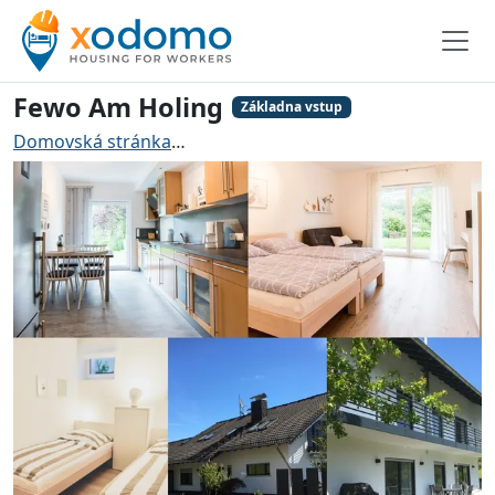
Fewo Am Holing
Základna vstup
Domovská stránka
Ubytování pro řemeslníky Bischoff