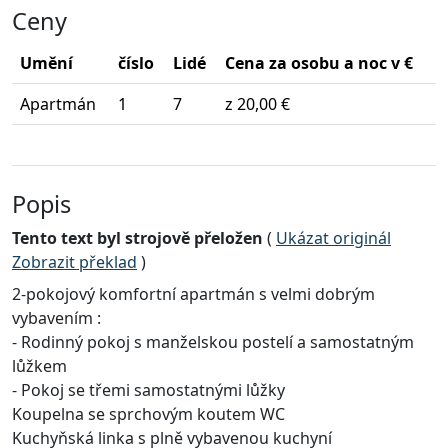
Ceny
Umění
číslo
Lidé
Cena za osobu a noc v €
Apartmán
1
7
z 20,00 €
Popis
Tento text byl strojově přeložen
(
Ukázat originál
Zobrazit překlad
)
2-pokojový komfortní apartmán s velmi dobrým
vybavením :
- Rodinný pokoj s manželskou postelí a samostatným
lůžkem
- Pokoj se třemi samostatnými lůžky
Koupelna se sprchovým koutem WC
Kuchyňská linka s plně vybavenou kuchyní