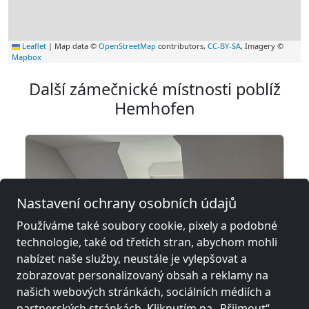
Leaflet
|
Map data ©
OpenStreetMap
contributors,
CC-BY-SA
, Imagery ©
Mapbox
Další zámečnické místnosti poblíž
Hemhofen
Nastavení ochrany osobních údajů
Používáme také soubory cookie, pixely a podobné
technologie, také od třetích stran, abychom mohli
nabízet naše služby, neustále je vylepšovat a
zobrazovat personalizovaný obsah a reklamy na
našich webových stránkách, sociálních médiích a
z
18,00 €
partnerských stránkách. Kliknutím na „Přijmout“