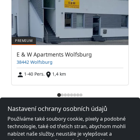
JETZT anrufen! Wir sprechen auch Polnisch
E & W Apartments Wolfsburg
38442 Wolfsburg
1-40 Pers.
1,4 km
Sousední místa s pokoji pro
Nastavení ochrany osobních údajů
pracovníky a penziony
Používáme také soubory cookie, pixely a podobné
Fitterův pokoj poblíž
Fitterův pokoj poblíž
technologie, také od třetích stran, abychom mohli
Wolfsburg
(2 km)
Braunschweig
(29
nabízet naše služby, neustále je vylepšovat a