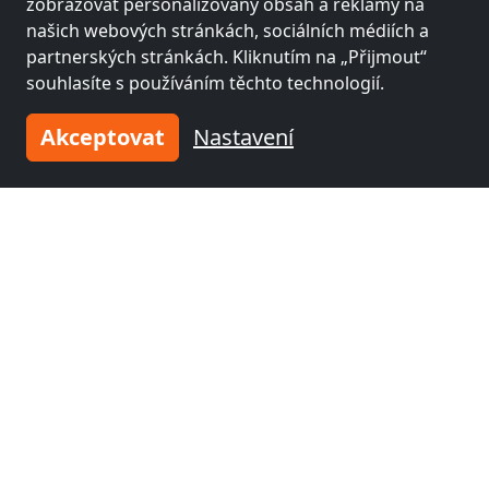
km)
zobrazovat personalizovaný obsah a reklamy na
našich webových stránkách, sociálních médiích a
partnerských stránkách. Kliknutím na „Přijmout“
Fitterův pokoj poblíž
Fitterův pokoj poblíž
souhlasíte s používáním těchto technologií.
Wolfenbüttel
(34
Salzgitter
(44 km)
km)
Akceptovat
Nastavení
Fitterův pokoj poblíž
Peine
(54 km)
Zadejte své ubytování
a připojte se k
tisícům
spokojených
pronajímatelů!