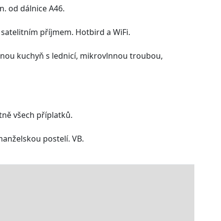
. od dálnice A46.
satelitním příjmem. Hotbird a WiFi.
ou kuchyň s lednicí, mikrovlnnou troubou,
tně všech příplatků.
manželskou postelí. VB.