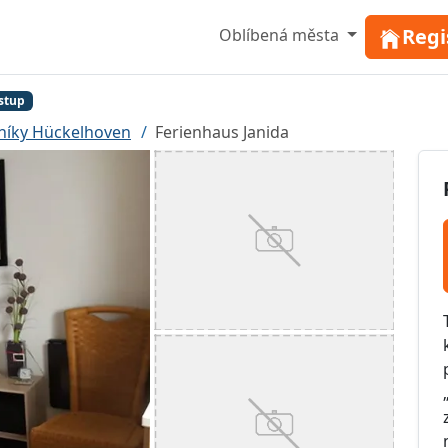
Regi
Oblíbená města
stup
níky Hückelhoven
Ferienhaus Janida