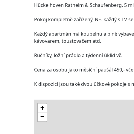
Hückelhoven Ratheim & Schaufenberg, 5 min
Pokoj kompletně zařízený, NE. každý s TV se 
Každý apartmán má koupelnu a plně vybaven
kávovarem, toustovačem atd.
Ručníky, ložní prádlo a týdenní úklid vč.
Cena za osobu jako měsíční paušál 450,- vče
K dispozici jsou také dvoulůžkové pokoje s 
+
−