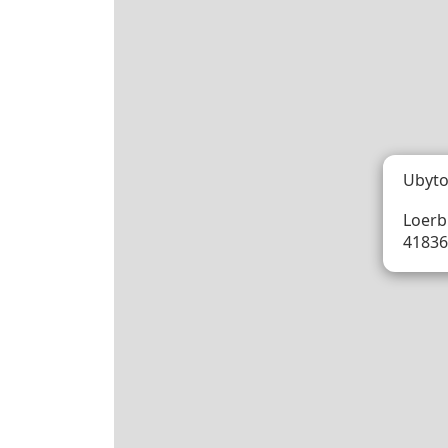
Ubyto
Loerb
41836