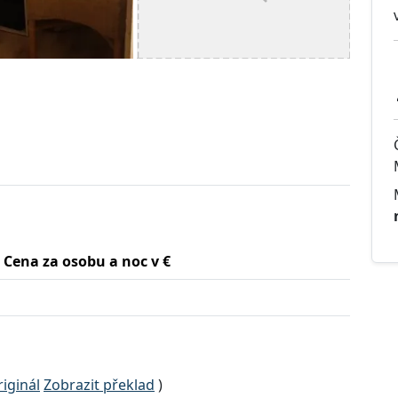
Cena za osobu a noc v €
iginál
Zobrazit překlad
)