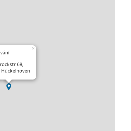
×
vání
rockstr 68,
 Hückelhoven