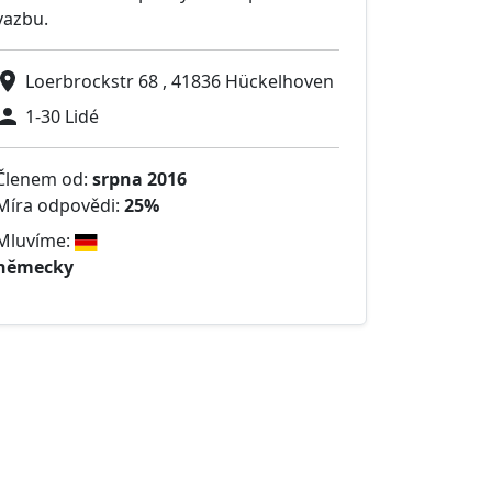
vazbu.
Loerbrockstr 68 , 41836 Hückelhoven
1-30 Lidé
Členem od:
srpna 2016
Míra odpovědi:
25%
Mluvíme:
německy