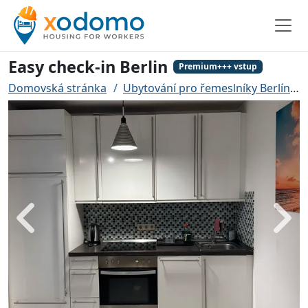
Easy check-in Berlin
Premium+++ vstup
Domovská stránka
Ubytování pro řemeslníky Berlín
Zadní
Dále