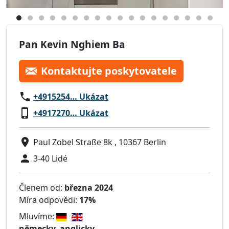
Pan Kevin Nghiem Ba
Kontaktujte poskytovatele
+4915254… Ukázat
+4917270… Ukázat
Paul Zobel Straße 8k , 10367 Berlin
3-40 Lidé
Členem od:
března 2024
Míra odpovědi:
17%
Mluvíme:
německy, anglicky