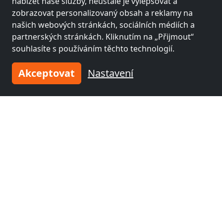
nabízet naše služby, neustále je vylepšovat a
zobrazovat personalizovaný obsah a reklamy na
našich webových stránkách, sociálních médiích a
partnerských stránkách. Kliknutím na „Přijmout“
souhlasíte s používáním těchto technologií.
z
14,00 €
Akceptovat
Nastavení
Unterkunft-Berlin
10437 Berlin
1
1-12 Pers.
7,1 km
Sousední místa s pokoji pro
pracovníky a penziony
Fitterův pokoj poblíž
Fitterův pokoj poblíž
Berlín
(7 km)
Oranienburg
(33 km)