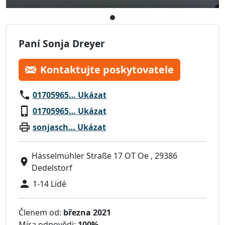
Paní Sonja Dreyer
Kontaktujte poskytovatele
01705965… Ukázat
01705965… Ukázat
sonjasch… Ukázat
Hässelmühler Straße 17 OT Oe , 29386
Dedelstorf
1-14 Lidé
Členem od:
března 2021
Míra odpovědi:
100%