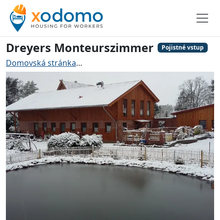
Dreyers Monteurszimmer
Pojistné vstup
Domovská stránka
Ubytování pro řemeslníky Hankens