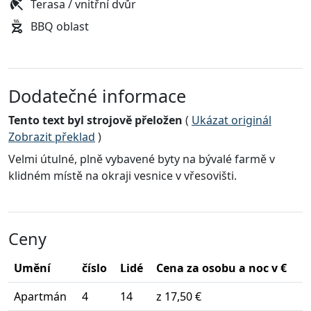
Terasa / vnitřní dvůr
BBQ oblast
Dodatečné informace
Tento text byl strojově přeložen
(
Ukázat originál
Zobrazit překlad
)
Velmi útulné, plně vybavené byty na bývalé farmě v
klidném místě na okraji vesnice v vřesovišti.
Ceny
Umění
číslo
Lidé
Cena za osobu a noc v €
Apartmán
4
14
z 17,50 €